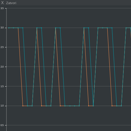
X
Zatvori