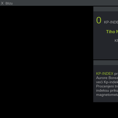
X
Blizu
0
KP-IND
Tiho 
K
KP-INDEX
pr
Aurore Boreal
veći Kp-inde
Procenjeni t
indeksu priku
magnetometa