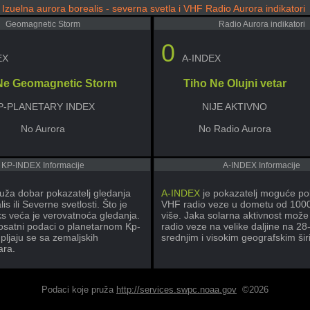
Izuelna aurora borealis - severna svetla i VHF Radio Aurora indikatori
Geomagnetic Storm
Radio Aurora indikatori
0
EX
A-INDEX
Ne Geomagnetic Storm
Tiho Ne Olujni vetar
P-PLANETARY INDEX
NIJE AKTIVNO
No Aurora
No Radio Aurora
KP-INDEX Informacije
A-INDEX Informacije
uža dobar pokazatelj gledanja
A-INDEX
je pokazatelj moguće po
is ili Severne svetlosti. Što je
VHF radio veze u dometu od 1000 m
ks veća je verovatnoća gledanja.
više. Jaka solarna aktivnost može 
rosatni podaci o planetarnom Kp-
radio veze na velike daljine na 2
pljaju se sa zemaljskih
srednjim i visokim geografskim ši
ra.
Podaci koje pruža
http://services.swpc.noaa.gov
©2026