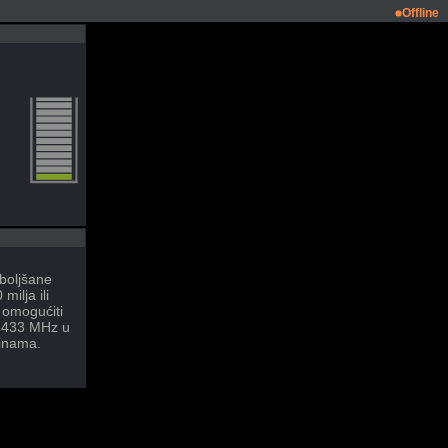
Offline
boljšane
ilja ili
omogućiti
8-433 MHz u
rinama.