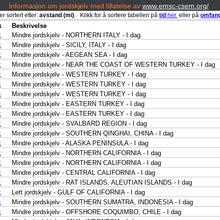
Informasjon om jordskjelv med tillatelse av
www.emsc-csem.org/
er sortert etter:
avstand (mi)
. Klikk for å sortere tabellen på
tid
her.
eller på
omfan
k
Beskrivelse
k
Mindre jordskjelv - NORTHERN ITALY - I dag
k
Mindre jordskjelv - SICILY, ITALY - I dag
k
Mindre jordskjelv - AEGEAN SEA - I dag
k
Mindre jordskjelv - NEAR THE COAST OF WESTERN TURKEY - I dag
k
Mindre jordskjelv - WESTERN TURKEY - I dag
k
Mindre jordskjelv - WESTERN TURKEY - I dag
k
Mindre jordskjelv - WESTERN TURKEY - I dag
k
Mindre jordskjelv - EASTERN TURKEY - I dag
k
Mindre jordskjelv - EASTERN TURKEY - I dag
k
Mindre jordskjelv - SVALBARD REGION - I dag
k
Mindre jordskjelv - SOUTHERN QINGHAI, CHINA - I dag
k
Mindre jordskjelv - ALASKA PENINSULA - I dag
k
Mindre jordskjelv - NORTHERN CALIFORNIA - I dag
k
Mindre jordskjelv - NORTHERN CALIFORNIA - I dag
k
Mindre jordskjelv - CENTRAL CALIFORNIA - I dag
k
Mindre jordskjelv - RAT ISLANDS, ALEUTIAN ISLANDS - I dag
k
Lett jordskjelv - GULF OF CALIFORNIA - I dag
k
Mindre jordskjelv - SOUTHERN SUMATRA, INDONESIA - I dag
k
Mindre jordskjelv - OFFSHORE COQUIMBO, CHILE - I dag