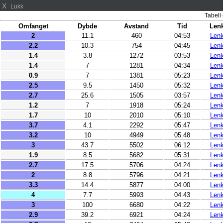
X
Lukk
Tabell 
Omfanget
Dybde
Avstand
Tid
Len
2
11.1
460
04:53
Len
2.2
10.3
754
04:45
Len
1.4
3.8
1272
03:53
Len
1.4
7
1281
04:34
Len
0.9
7
1381
05:23
Len
2.5
9.5
1450
05:32
Len
2.7
25.6
1505
03:57
Len
1.2
7
1918
05:24
Len
1.7
10
2010
05:10
Len
3.7
4.1
2292
05:47
Len
3.2
10
4949
05:48
Len
3
43.7
5502
06:12
Len
1.9
8.5
5682
05:31
Len
2.7
17.5
5706
04:24
Len
2
8.8
5796
04:21
Len
3.3
14.4
5877
04:00
Len
4
7.7
5993
04:43
Len
3
100
6680
04:22
Len
2.9
39.2
6921
04:24
Len