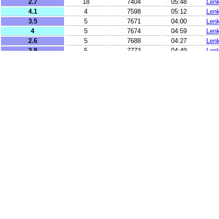
2.7
18
7404
05:48
Len
4.1
4
7598
05:12
Len
3.5
5
7671
04:00
Len
4
5
7674
04:59
Len
2.6
5
7688
04:27
Len
2.8
5
7773
04:49
Len
2.8
7
7779
05:47
Len
2.6
36
8180
04:08
Len
4.3
72
8184
04:42
Len
2.5
20
8234
05:34
Len
3.3
15
8572
05:30
Len