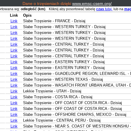
Dane o trzęsieniach dzięki
www.emsc-csem.org/
ortowana wg:
odległość (km)
. Kliknij aby posortować tabelę
czas
tutaj.
lub na
mag
Link
Opis
Link
Slabe Trzęsienie - FRANCE - Dzisiaj
Link
Slabe Trzęsienie - WESTERN TURKEY - Dzisiaj
Link
Slabe Trzęsienie - WESTERN TURKEY - Dzisiaj
Link
Slabe Trzęsienie - WESTERN TURKEY - Dzisiaj
Link
Slabe Trzęsienie - CENTRAL TURKEY - Dzisiaj
Link
Slabe Trzęsienie - CENTRAL TURKEY - Dzisiaj
Link
Slabe Trzęsienie - CENTRAL TURKEY - Dzisiaj
Link
Slabe Trzęsienie - EASTERN TURKEY - Dzisiaj
Link
Slabe Trzęsienie - EASTERN TURKEY - Dzisiaj
Link
Slabe Trzęsienie - GUADELOUPE REGION, LEEWARD ISL. - D
Link
Slabe Trzęsienie - WESTERN TEXAS - Dzisiaj
Link
Slabe Trzęsienie - WASATCH FRONT URBAN AREA, UTAH - Dz
Link
Lekkie Trzęsienie - UTAH - Dzisiaj
Link
Slabe Trzęsienie - COSTA RICA - Dzisiaj
Link
Slabe Trzęsienie - OFF COAST OF COSTA RICA - Dzisiaj
Link
Slabe Trzęsienie - OFF COAST OF COSTA RICA - Dzisiaj
Link
Slabe Trzęsienie - OFFSHORE CHIAPAS, MEXICO - Dzisiaj
Link
Lekkie Trzęsienie - CENTRAL PERU - Dzisiaj
Link
Slabe Trzęsienie - NEAR S. COAST OF WESTERN HONSHU - 