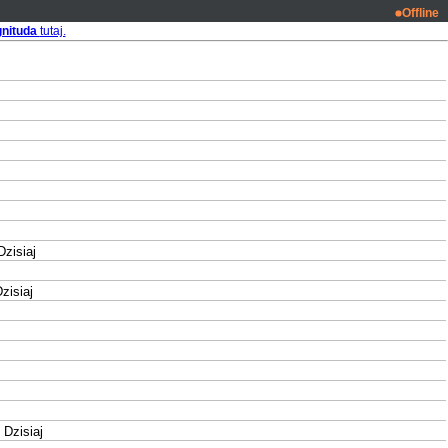
Offline
nituda
tutaj.
zisiaj
isiaj
Dzisiaj