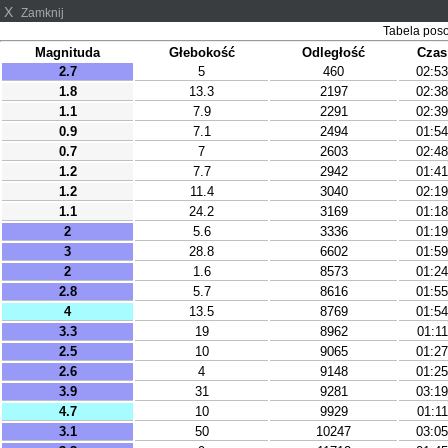
X
Zamknij
Tabela pos
Magnituda
Głebokość
Odległość
Czas
2.7
5
460
02:53
1.8
13.3
2197
02:38
1.1
7.9
2291
02:39
0.9
7.1
2494
01:54
0.7
7
2603
02:48
1.2
7.7
2942
01:41
1.2
11.4
3040
02:19
1.1
24.2
3169
01:18
2
5.6
3336
01:19
3
28.8
6602
01:59
2
1.6
8573
01:24
2.8
5.7
8616
01:55
4
13.5
8769
01:54
3.3
19
8962
01:11
2.5
10
9065
01:27
2.6
4
9148
01:25
3.9
31
9281
03:19
4.7
10
9929
01:11
3.1
50
10247
03:05