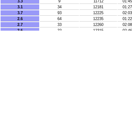
3.3
9
11712
01:45
3.1
34
12181
01:27
3.7
93
12225
02:03
2.6
64
12235
01:22
2.7
33
12260
02:08
2.6
22
12315
02:46
3.4
175
12380
01:30
3
57
12506
01:23
2.4
29.4
12721
01:12
2.6
10
13200
01:09
2.5
86
13273
03:21