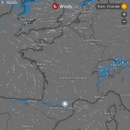
X
Sluiten