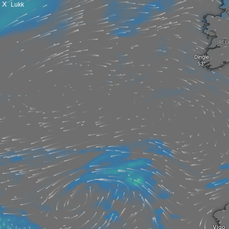
X
Lukk