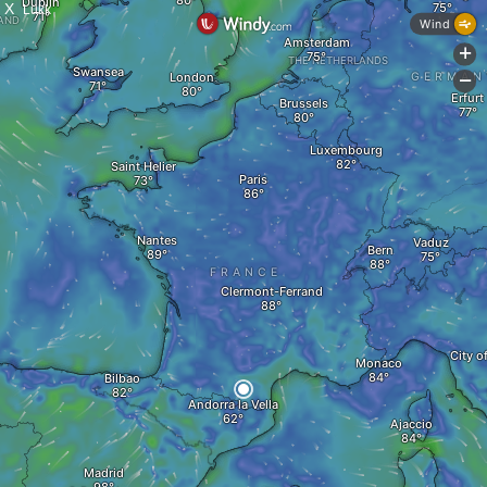
X
Lukk