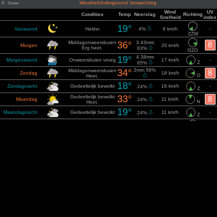
X
WeatherUnderground Verwachting
Sluiten
Wind
UV
Condities
Temp
Neerslag
Richting
Snelheid
index
19°
Vanavond
Helder
4%
6 km/h
-
ZZW
Middagonweersbuien
36°
3.43mm
8
Morgen
20 km/h
Erg heet.
63%
OZO
19°
4.38mm
Morgenavond
Onweersbuien vroeg
17 km/h
-
Z
65%
34°
2mm 56%
Middagonweersbuien
8
Zondag
18 km/h
O
Heet.
18°
Zondagnacht
Gedeeltelijk bewolkt
16 km/h
-
24%
Z
33°
Gedeeltelijk bewolkt
8
Maandag
11 km/h
24%
N
Heet.
19°
Maandagnacht
Gedeeltelijk bewolkt
11 km/h
-
24%
Z
Overwegend zonnig
35°
8
Dinsdag
20%
14 km/h
Heet.
ONO
20°
Dinsdagnacht
Gedeeltelijk bewolkt
18%
10 km/h
-
ZZO
36°
Zonnig
8
Woensdag
12 km/h
4%
N
Erg heet.
20°
Woensdagnacht
Helder
10 km/h
-
4%
Z