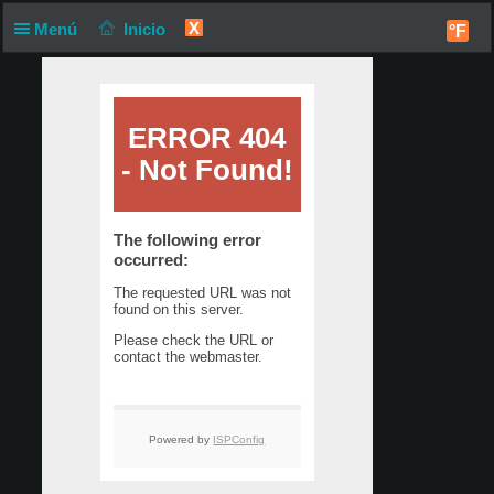
X
Menú
Inicio
°F