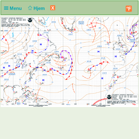
X
Menu
Hjem
°F