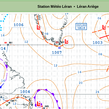
Station Météo Léran • Léran Ariège