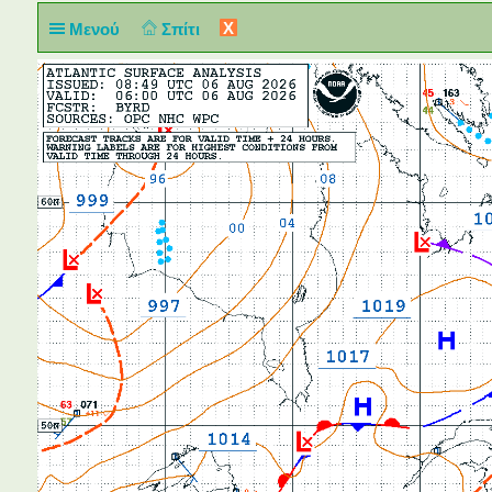
X
Μενού
Σπίτι