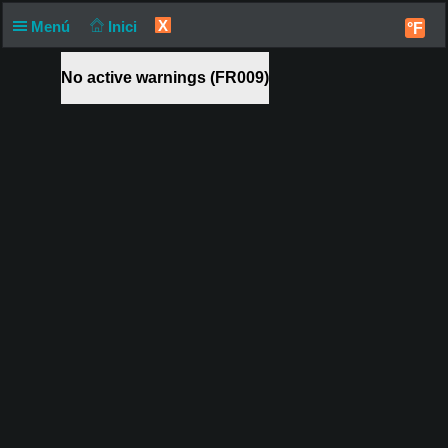
X
Menú
Inici
°F
No active warnings (FR009)