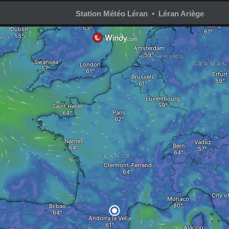
Station Météo Léran • Léran Ariège