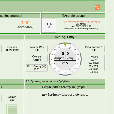
°C
σια βροχόπτωση
Τελευταίο σεισμό
0.00
Περιφερειακός σεισμός Μικρός σεισμός
1.4
GERMANY
ώρα: 08-06-2026 13:12
Αύγουστος
Βάθος: 0.9 KMs Απόσταση: 449 Μάιλς
Ανεμος | Ριπή -
V
Last rain
Ανεμος (Μ.)
Ριπή (Μέγιστη)
VVD
VVA
12-23-2023
0.0
VD
VA
0.0
0
0
DVD
AVA
0 Bft
Ανεμος
Ανεμος
Ριπή
D
E
Ηρεμία
0.0 =
0.0 km/h
0°
V
DND
ANA
0.0 m/s
Κατεύθυνση (Μ.)
ND
NA
0.0 mph
V 0°
NND
NNA
0.0 kts
N
Γραφικές παραστάσεις
- Πρόβλεψη
ux
Θερμοκρασία εσωτερικού χώρου °
Δεν βρέθηκαν έγκυροι αισθητήρες
Λάμψη
Lux