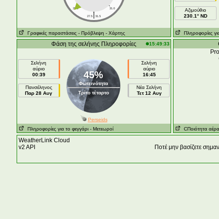
28.0
31.0
Aζιμούθιο
|
230.1° ND
27.5
31.5
Γραφικές παραστάσεις
- Πρόβλεψη
- Χάρτης
Πληροφορίες για
Φάση της σελήνης Πληροφορίες
15:49:33
Pro
Σελήνη
Σελήνη
αύριο
αύριο
45%
00:39
16:45
Φωτεινότητα
Πανσέληνος
Νέα Σελήνη
Τρίτο τέταρτο
Παρ 28 Αυγ
Τετ 12 Αυγ
Perseids
Πληροφορίες για το φεγγάρι
- Μετεωροί
CΠοιότητα αέρ
WeatherLink Cloud
v2 API
Ποτέ μην βασίζετε σημα