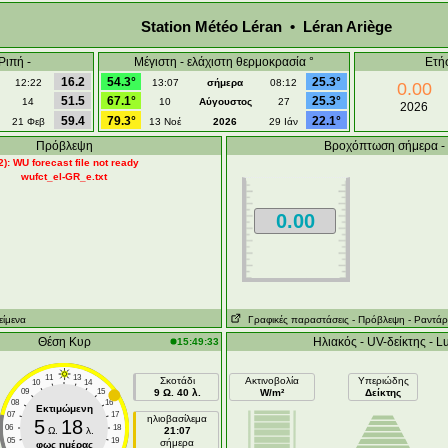
Station Météo Léran • Léran Ariège
Ριπή -
Μέγιστη - ελάχιστη θερμοκρασία °
Ετή
16.2
54.3°
25.3°
12:22
13:07
σήμερα
08:12
0.00
51.5
67.1°
25.3°
14
10
Αύγουστος
27
2026
59.4
79.3°
22.1°
21 Φεβ
13 Νοέ
2026
29 Ιάν
Πρόβλεψη
Βροχόπτωση σήμερα -
2): WU forecast file not ready
wufct_el-GR_e.txt
0.00
είμενα
Γραφικές παραστάσεις
- Πρόβλεψη
- Ραντάρ
Θέση Κυρ
Ηλιακός - UV-δείκτης - L
15:49:33
11
13
Σκοτάδι
Ακτινοβολία
Υπεριώδης
10
14
09
15
9 Ω. 40 λ.
W/m²
Δείκτης
08
16
Εκτιμώμενη
07
17
ηλιοβασίλεμα
5
18
06
18
Ω.
λ.
21:07
05
19
σήμερα
φως ημέρας