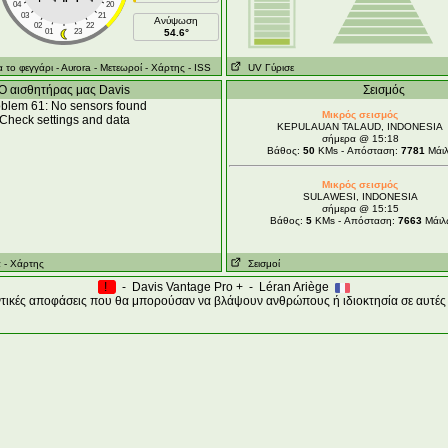
04
20
03
21
Ανύψωση
02
22
01
23
54.6°
 το φεγγάρι
- Αυrora
- Μετεωροί
- Χάρτης
- ISS
UV Γύρισε
Ο αισθητήρας μας Davis
Σεισμός
blem 61: No sensors found
Μικρός σεισμός
Check settings and data
KEPULAUAN TALAUD, INDONESIA
σήμερα @ 15:18
Βάθος:
50
KMs - Απόσταση:
7781
Μάιλ
Μικρός σεισμός
SULAWESI, INDONESIA
σήμερα @ 15:15
Βάθος:
5
KMs - Απόσταση:
7663
Μάιλ
α
- Χάρτης
Σεισμοί
!
- Davis Vantage Pro + - Léran Ariège
ντικές αποφάσεις που θα μπορούσαν να βλάψουν ανθρώπους ή ιδιοκτησία σε αυτές 