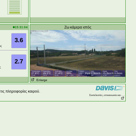
Ζω κάμερα ιστός
15:31:04
3.6
ς
2.7
ς
Enlarge
τις πληροφορίες καιρού.
Συντελεστές, επικοινωνία και . . .