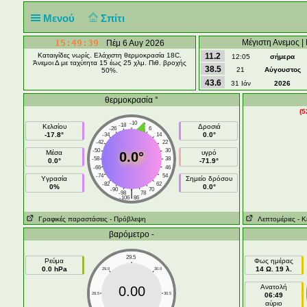
Μενού
Σπίτι
15:49:39
Μέγιστη Ανεμος | 
Πέμ 6 Αυγ 2026
Καταιγίδες νωρίς. Ελάχιστη θερμοκρασία 18C.
11.2
12:05
σήμερα
Άνεμοι Δ με ταχύτητα 15 έως 25 χλμ. Πιθ. βροχής
38.5
21
Αύγουστος
50%.
43.6
31 Ιάν
2026
θερμοκρασία °
(5
-10
-18
-2
Κελσίου
Δροσιά
-26
6
-17.8°
0.0°
-34
14
-42
22
-50
30
Μέσα
υγρό
0.0°
-58
38
0.0°
-71.9°
-66
46
-74
54
Υγρασία
Σημείο δρόσου
-82
62
0%
0.0°
-90
70
|
-98
78
-106
86
Γραφικές παραστάσεις
- Πρόβλεψη
Λεπτομέριες
- Κ
βαρόμετρο -
29.5
Ρεύμα
Φως ημέρας
0.0 hPa
14 Ω. 19 λ.
29.0
30.0
Ανατολή
0.00
28.5
30.5
06:49
αύριο