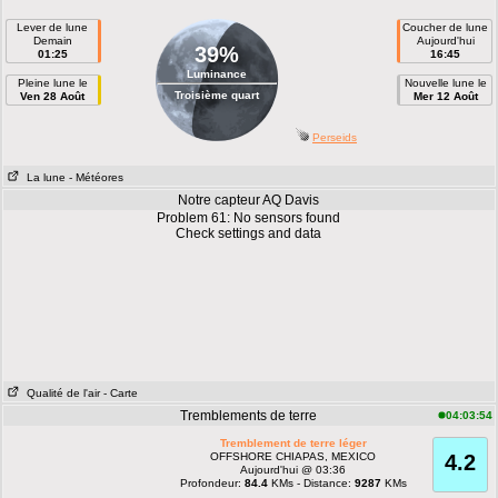
Lever de lune
Coucher de lune
Demain
Aujourd'hui
39%
01:25
16:45
Luminance
Pleine lune le
Nouvelle lune le
Troisième quart
Ven 28 Août
Mer 12 Août
Perseids
La lune
- Météores
Notre capteur AQ Davis
Problem 61: No sensors found
Check settings and data
Qualité de l'air
- Carte
Tremblements de terre
04:03:54
Tremblement de terre léger
OFFSHORE CHIAPAS, MEXICO
4.2
Aujourd'hui @ 03:36
Profondeur:
84.4
KMs - Distance:
9287
KMs