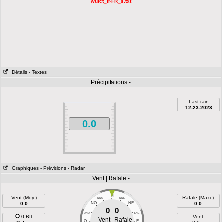
wufct_fr-FR_s.txt
Détails
- Textes
Précipitations -
Last rain
12-23-2023
0.0
Graphiques
- Prévisions
- Radar
Vent | Rafale -
N
Vent (Moy.)
Rafale (Maxi.)
NNO
NNE
0.0
NO
NE
0.0
0
0
ONO
ENE
0 Bft
Vent
Vent
Rafale
O
E