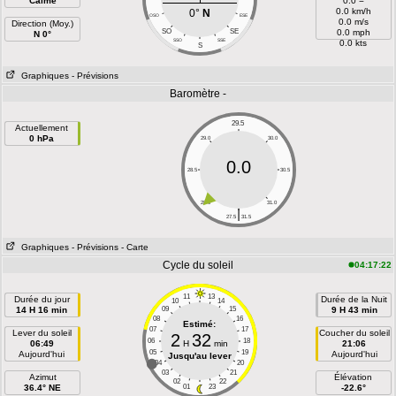
Calme
0.0 =
0.0 km/h
0°
N
OSO
ESE
0.0 m/s
Direction (Moy.)
SO
SE
0.0 mph
N 0°
SSO
SSE
0.0 kts
S
Graphiques
- Prévisions
Baromètre -
29.5
Actuellement
0 hPa
29.0
30.0
0.0
28.5
30.5
28.0
31.0
|
27.5
31.5
Graphiques
- Prévisions
- Carte
Cycle du soleil
04:17:22
11
13
Durée du jour
Durée de la Nuit
10
14
14 H 16 min
09
15
9 H 43 min
08
16
Estimé:
07
17
Lever du soleil
Coucher du soleil
2
32
06
18
06:49
H
min
21:06
05
19
Aujourd'hui
Aujourd'hui
Jusqu'au lever
04
20
03
21
Azimut
Élévation
02
22
36.4° NE
01
23
-22.6°