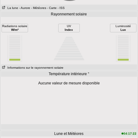
La lune
- Aurore
- Météores
- Carte
- ISS
Rayonnement solaire
Radiations solaire
UV
Luminosité
W/m²
Index
Lux
Informations sur le rayonnement solaire
Température intérieure °
Aucune valeur de mesure disponible
Lune et Météores
04:17:22