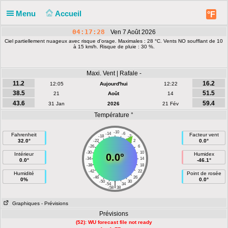
Menu
Accueil
°F
04:17:28
Ven 7 Août 2026
Ciel partiellement nuageux avec risque d'orage. Maximales : 28 °C. Vents NO soufflant de 10
à 15 km/h. Risque de pluie : 30 %.
Maxi. Vent | Rafale -
11.2
16.2
12:05
Aujourd'hui
12:22
38.5
51.5
21
Août
14
43.6
59.4
31 Jan
2026
21 Fév
Température °
-10
-14
-6
Fahrenheit
Facteur vent
-18
-2
32.0°
0.0°
-22
2
-26
6
-30
10
Intérieur
Humidex
0.0°
-34
14
0.0°
-46.1°
-38
18
-42
22
Humidité
Point de rosée
-46
26
0%
0.0°
-50
30
|
-54
34
-58
38
Graphiques
- Prévisions
Prévisions
(52): WU forecast file not ready