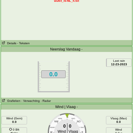
wufct_nl-NL_h.txt
Details
- Teksten
Neerslag Vandaag -
Last rain
12-23-2023
0.0
Grafieken
- Verwachting
- Radar
Wind | Vlaag -
N
Wind (Gem)
Vlaag (Max)
NNW
NNO
0.0
NW
NO
0.0
0
0
WNW
ONO
0 Bft
Wind
Wind
Vlaag
W
E