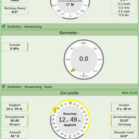
Kalm
0.0 =
0.0 km/h
0°
N
WZW
OZO
0.0 m/s
Richting (Gem)
ZW
ZO
0.0 mph
N 0°
ZZW
ZZO
0.0 kts
Z
Grafieken
- Verwachting
Barometer -
29.5
Actuele
0 hPa
29.0
30.0
0.0
28.5
30.5
28.0
31.0
|
27.5
31.5
Grafieken
- Verwachting
- Kaart
Zon positie
08:18:06
11
13
Daglicht
Donker
10
14
14 u. 19 m.
09
15
9 u. 40 m.
08
16
Geschat:
07
17
Zonsopkomst
Zonsondergang
12
49
06
18
06:49
u.
m.
21:07
05
19
Morgen
Vandaag
daglicht
04
20
03
21
Azimuth
Elevatie hoek
02
22
81° O
01
23
14.8°