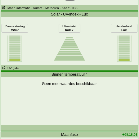
Maan informatie
- Aurora
- Meteoren
- Kaart
- ISS
Solar - UV-Index - Lux
Zonnestraling
Ultraviolet
Herlderheid
W/m²
Index
Lux
UV gids
Binnen temperatuur °
Geen meetwaardes beschikbaar
Maanfase
08:18:06