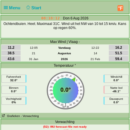
Menu
Start
°F
08:18:12
Don 6 Aug 2026
Ochtendbuien. Heet. Maximaal 31C. Wind uit het NW van 10 tot 15 km/u. Kans
op regen 60%.
Max Wind | Vlaag -
11.2
16.2
12:05
Vandaag
12:22
38.5
51.5
21
Augustus
14
43.6
59.4
31 Jan
2026
21 Feb
Temperatuur °
-10
-14
-6
Fahrenheit
Windchill
-18
-2
32.0°
0.0°
-22
2
-26
6
-30
10
Binnen
Natte bol
0.0°
-34
14
0.0°
-46.1°
-38
18
-42
22
Vochtigheid
Dauwpunt
-46
26
0%
0.0°
-50
30
|
-54
34
-58
38
Grafieken
- Verwachting
Verwachting
(52): WU forecast file not ready