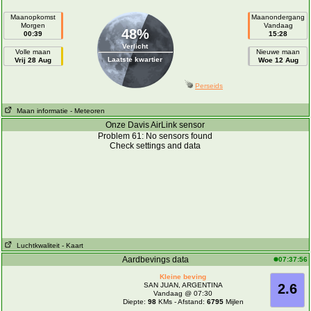
Maanopkomst
Maanondergang
Morgen
Vandaag
48%
00:39
15:28
Verlicht
Volle maan
Nieuwe maan
Laatste kwartier
Vrij 28 Aug
Woe 12 Aug
Perseids
Maan informatie
- Meteoren
Onze Davis AirLink sensor
Problem 61: No sensors found
Check settings and data
Luchtkwaliteit
- Kaart
Aardbevings data
07:37:56
Kleine beving
SAN JUAN, ARGENTINA
2.6
Vandaag @ 07:30
Diepte:
98
KMs - Afstand:
6795
Mijlen