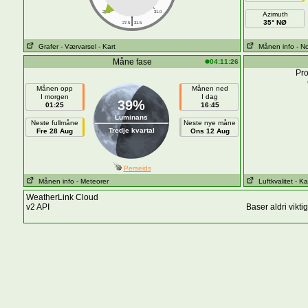
28.0
31.0
Azimuth
|
35° NØ
27.5
31.5
Grafer
- Værvarsel
- Kart
Månen info
- N
Måne fase
04:11:26
Pro
Månen opp
Månen ned
I morgen
I dag
39%
01:25
16:45
Luminans
Neste fullmåne
Neste nye måne
Tredje kvartal
Fre 28 Aug
Ons 12 Aug
Perseids
Månen info
- Meteorer
Luftkvalitet
- Ka
WeatherLink Cloud
v2 API
Baser aldri vikt