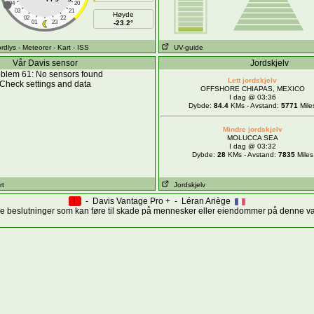
04
20
03
21
Høyde
02
22
01
23
-23.2°
ordlys
- Meteorer
- Kart
- ISS
UV-guide
Vår Davis sensor
Jordskjelv
blem 61: No sensors found
Lett jordskjelv
Check settings and data
OFFSHORE CHIAPAS, MEXICO
I dag @ 03:36
Dybde:
84.4
KMs - Avstand:
5771
Mile
Mindre jordskjelv
MOLUCCA SEA
I dag @ 03:32
Dybde:
28
KMs - Avstand:
7835
Miles
rt
Jordskjelv
!
- Davis Vantage Pro + - Léran Ariège
ige beslutninger som kan føre til skade på mennesker eller eiendommer på denne 