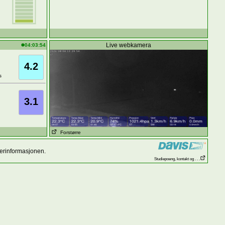
Live webkamera
04:03:54
4.2
s
3.1
Forstørre
værinformasjonen.
Studiepoeng, kontakt og . . .