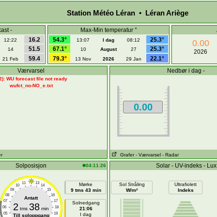
Station Météo Léran • Léran Ariège
ast -
Max-Min temperatur °
16.2
54.3°
25.3°
12:22
13:07
I dag
08:12
0.00
51.5
67.1°
25.3°
14
10
August
27
2026
59.4
79.3°
22.1°
21 Feb
13 Nov
2026
29 Jan
Værvarsel
Nedbør i dag -
2): WU forecast file not ready
wufct_no-NO_e.txt
0.00
er
Grafer
- Værvarsel
- Radar
Solposisjon
Solar - UV-indeks - Lux
04:11:26
11
13
Mørke
Sol Stråling
Ultrafiolett
10
14
09
15
9 tms 43 min
W/m²
Indeks
08
16
Antatt
07
17
Solnedgang
2
38
06
18
tms
min
21:06
05
19
I dag
Till soloppgang