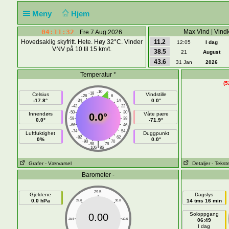
Meny
Hjem
04:11:32
Max Vind | Vindk
Fre 7 Aug 2026
Hovedsaklig skyfritt. Hete. Høy 32°C. Vinder
11.2
12:05
I dag
VNV på 10 til 15 km/t.
38.5
21
August
43.6
31 Jan
2026
Temperatur °
(5
-10
-18
-2
Celsius
Vindstille
-26
6
-17.8°
0.0°
-34
14
-42
22
-50
30
Innendørs
Våte pære
0.0°
-58
38
0.0°
-71.9°
-66
46
-74
54
Luftfuktighet
Duggpunkt
-82
62
0%
0.0°
-90
70
|
-98
78
-106
86
Grafer
- Værvarsel
Detaljer
- Tekst
Barometer -
29.5
Gjeldene
Dagslys
0.0 hPa
14 tms 16 min
29.0
30.0
Soloppgang
0.00
28.5
30.5
06:49
I dag