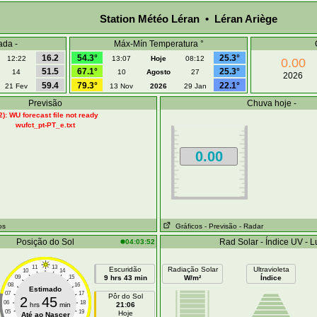
Station Météo Léran • Léran Ariège
ada -
Máx-Mín Temperatura °
16.2
54.3°
25.3°
12:22
13:07
Hoje
08:12
0.00
51.5
67.1°
25.3°
14
10
Agosto
27
2026
59.4
79.3°
22.1°
21 Fev
13 Nov
2026
29 Jan
Previsão
Chuva hoje -
2): WU forecast file not ready
wufct_pt-PT_e.txt
0.00
os
Gráficos
- Previsão
- Radar
Posição do Sol
Rad Solar - Índice UV - L
04:03:52
11
13
Escuridão
Radiação Solar
Ultravioleta
10
14
09
15
9 hrs 43 min
W/m²
Índice
08
16
Estimado
07
17
Pôr do Sol
2
45
06
18
hrs
min
21:06
05
19
Hoje
Até ao Nascer