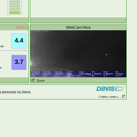
WebCam Ativa
Offline
4.4
has
3.7
s
Zoom
a pessoas ou bens.
Créditos, contato e . . .