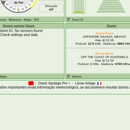
04
20
do Sol
03
21
Elevação
02
22
01
23
-24°
urora
- Meteoros
- Mapa
- ISS
Guia UV
Nosso sensor Davis
Sismo
blem 61: No sensors found
Sismo Fraco
Check settings and data
OFFSHORE OAXACA, MEXICO
Hoje @ 02:06
Profund:
12.5
KMs - Distância:
5883
Mil
Sismo Menor
OFF THE COAST OF GUATEMALA
Hoje @ 01:59
Profund:
1
KMs - Distância:
5785
Milha
 Mapa
Sismos
!
- Davis Vantage Pro + - Léran Ariège
sões importantes nesta informação meteorológica, se daí poderem resultar danos 