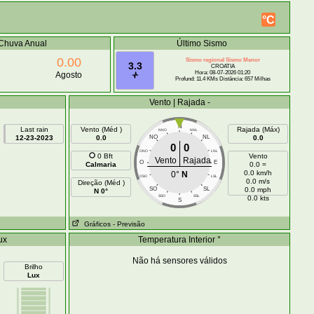
°C
Chuva Anual
Último Sismo
0.00
Sismo regional Sismo Menor
3.3
CROATIA
Hora: 08-07-2026 01:20
Agosto
Profund: 11.4 KMs Distância: 657 Milhas
Vento | Rajada -
N
Last rain
Vento (Méd )
Rajada (Máx)
NNO
NNL
12-23-2023
0.0
NO
NL
0.0
0
0
ONO
LNL
0 Bft
Vento
Vento
Rajada
O
E
Calmaria
0.0 =
0.0 km/h
0°
N
OSO
LSL
0.0 m/s
Direção (Méd )
SO
SL
0.0 mph
N 0°
SSO
SSL
0.0 kts
S
Gráficos
- Previsão
ux
Temperatura Interior °
Não há sensores válidos
Brilho
Lux