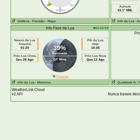
28.0
31.0
Azimute
|
33.1° NNL
27.5
31.5
Gráficos
- Previsão
- Mapa
Info da Lua
- A
Info Fase da Lua
04:03:52
Pro
Nascer da Lua
Pôr da Lua
Amanhã
Hoje
39%
01:25
16:45
Iluminada
Próx Lua Cheia
Próx Lua Nova
Qtº Ming
Sex 28 Ago
Qua 12 Ago
Perseids
Info da Lua
- Meteoros
Qualidade Ar
-
WeatherLink Cloud
v2 API
Nunca baseie deci