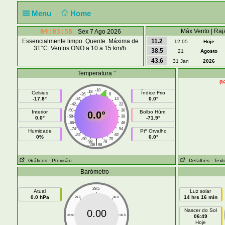
Menu
Home
04:03:58
Máx Vento | Raj
Sex 7 Ago 2026
Essencialmente limpo. Quente. Máxima de
11.2
12:05
Hoje
31°C. Ventos ONO a 10 a 15 km/h.
38.5
21
Agosto
43.6
31 Jan
2026
Temperatura °
(5
-10
-18
-2
Celsius
Índice Frio
-26
6
-17.8°
0.0°
-34
14
-42
22
-50
30
Interior
Bolbo Húm.
0.0°
-58
38
0.0°
-71.9°
-66
46
-74
54
Humidade
Ptº Orvalho
-82
62
0%
0.0°
-90
70
|
-98
78
-106
86
Gráficos
- Previsão
Detalhes
- Text
Barómetro -
29.5
Atual
Luz solar
0.0 hPa
14 hrs 16 min
29.0
30.0
Nascer do Sol
0.00
28.5
30.5
06:49
Hoje