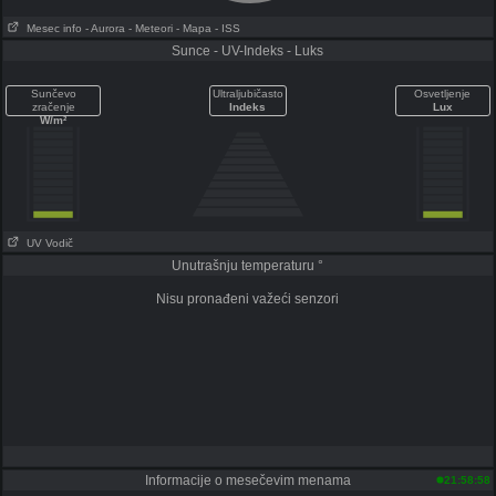
Mesec info
- Aurora
- Meteori
- Mapa
- ISS
Sunce - UV-Indeks - Luks
Sunčevo
Ultraljubičasto
Osvetljenje
zračenje
Indeks
Lux
W/m²
UV Vodič
Unutrašnju temperaturu °
Nisu pronađeni važeći senzori
Informacije o mesečevim menama
21:58:58