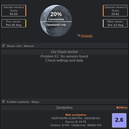
Izlazak meseca
Zalazak meseca
Sutra
Sutra
20%
02:23
19:01
Luminansa
Pun mesec
Mlad mesec
Opadajući srp
Pet 28 Avg
Sre 12 Avg
Perseids
Mesec info
- Meteori
Our Davis sensor
Problem 61: No sensors found
Check settings and data
Kvalitet vazduha
- Mapa
Zemljotres
Offline
Mali zemljotres
NORTHERN SUMATRA, INDONESIA
2.6
Danas @ 18:59
Dubina:
3
KM - Udaljenost:
10141
KM