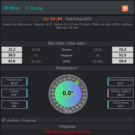
Meni
Kuća
°F
21:59:05
Sub 8 Avg 2026
Periodi sa kišom rano. Najniže 19°C. Vetrovi S u 15 na 25 km/h. Prilike za kišu 100%. Količina
kiše oko 25 mm.
Max Vetar | Udar vetra -
11.2
16.2
12:05
Danas
12:22
38.5
51.5
21
Avgusta
14
43.6
59.4
31 Jan
2026
21 Feb
Temperatura °
-10
-14
-6
Fahrenheit
Osećaj hladnoće
-18
-2
32.0°
0.0°
-22
2
-26
6
-30
10
Indoor
Vlažne sijalice
0.0°
-34
14
0.0°
-46.1°
-38
18
-42
22
Vlaga
Tačka Rose
-46
26
0%
0.0°
-50
30
|
-54
34
-58
38
Grafikoni
- Prognoza
Prognoza
(52): WU forecast file not ready