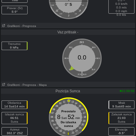
Tiho
0.0 =
0.0 km/h
0°
S
ZJZ
IJI
0.0 m/s
Pravac (Sr)
JZ
JI
0.0 mph
S 0°
JJZ
JJI
0.0 kts
J
Grafikoni
- Prognoza
Vaz.pritisak -
29.5
Trenutno
0 hPa
29.0
30.0
0.0
28.5
30.5
28.0
31.0
|
27.5
31.5
Grafikoni
- Prognoza
- Mapa
Pozicija Sunca
21:58:58
11
13
Obdanica
Mrak
10
14
14 Sati14 min
09
15
9 Sati45 min
08
16
Preostalo
07
17
Izlazak sunca
Zalazak sunca
8
52
06
18
06:51
Sati
min
21:03
05
19
Sutra
Sutra
Do izlaska
04
20
sunca
03
21
Azimut
Elevacija
02
22
302.3° ZSZ
01
23
-9.5°