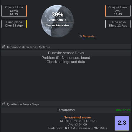
Pujada Lluna
Conjunt Lluna
Demà
Avui
39%
01:25
16:45
Lluminància
Lluna plena
Lluna nova
Tercer trimestre
Dive 28 Ago
Dime 12 Ago
Perseids
Informació de la lluna
- Meteors
El nostre sensor Davis
Problem 61: No sensors found
Check settings and data
Qualitat de l'aire
- Mapa
Terratrèmol
04:17:24
Terratrèmol menor
NORTHERN CALIFORNIA
2.3
Avui @ 04:09
Profunditat:
6.1
KM - Distància:
5797
Milles