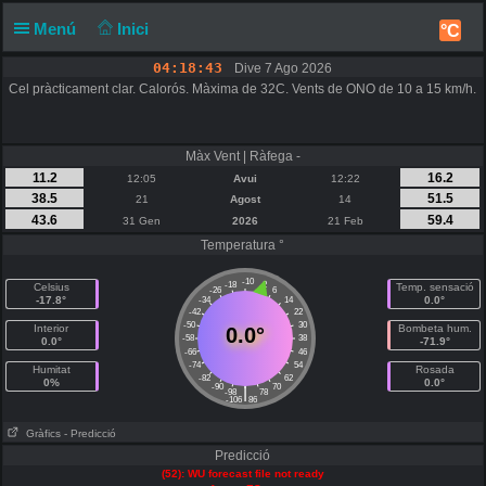
Menú
Inici
°C
04:18:43
Dive 7 Ago 2026
Cel pràcticament clar. Calorós. Màxima de 32C. Vents de ONO de 10 a 15 km/h.
Màx Vent | Ràfega -
11.2
16.2
12:05
Avui
12:22
38.5
51.5
21
Agost
14
43.6
59.4
31 Gen
2026
21 Feb
Temperatura °
-10
-18
-2
Celsius
Temp. sensació
-26
6
-17.8°
0.0°
-34
14
-42
22
-50
30
Interior
Bombeta hum.
0.0°
-58
38
0.0°
-71.9°
-66
46
-74
54
Humitat
Rosada
-82
62
0%
0.0°
-90
70
|
-98
78
-106
86
Gràfics
- Predicció
Predicció
(52): WU forecast file not ready