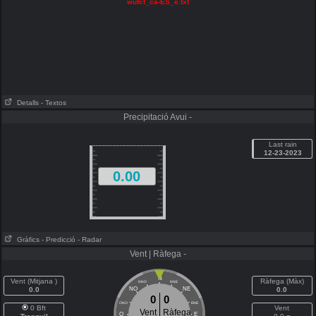
wufct_ca-ES_e.txt
Detalls
- Textos
Precipitació Avui -
Last rain
12-23-2023
0.00
Gràfics
- Predicció
- Radar
Vent | Ràfega -
N
Vent (Mitjana )
Ràfega (Màx)
NNO
NNE
0.0
NO
NE
0.0
0
0
ONO
ENE
0 Bft
Vent
Vent
Ràfega
O
E