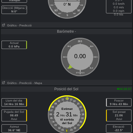
Tranquil
0.0 =
0.0 km/h
0°
N
OSO
ESE
0.0 m/s
Direcció (Mitjana )
SO
SE
0.0 mph
N 0°
SSO
SSE
0.0 kts
S
Gràfics
- Predicció
Baròmetre -
29.5
Actual
0.0 hPa
29.0
30.0
0.00
28.5
30.5
28.0
31.0
|
27.5
31.5
Gràfics
- Predicció
- Mapa
Posició del Sol
04:18:37
11
13
Llum del dia
Foscor
10
14
14 Hrs 16 Min
09
15
9 Hrs 43 Min
08
16
Estimat
07
17
Pujada del Sol
Sol posat
2
31
06
18
06:49
Hrs
Min
21:06
05
19
Avui
Avui
til sortida
04
20
del Sol
03
21
Azimut
Elevació
02
22
36.6° NE
01
23
-22.5°