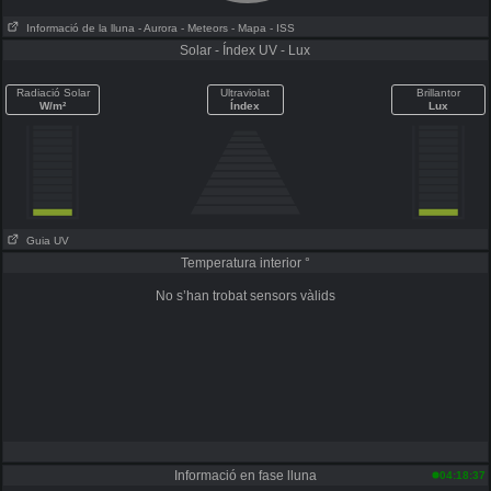
Informació de la lluna
- Aurora
- Meteors
- Mapa
- ISS
Solar - Índex UV - Lux
Radiació Solar
Ultraviolat
Brillantor
W/m²
Índex
Lux
Guia UV
Temperatura interior °
No s’han trobat sensors vàlids
Informació en fase lluna
04:18:37