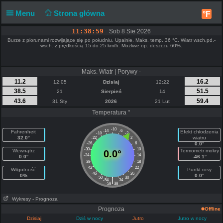
Menu
Strona główna
°F
11:38:59
Sob 8 Sie 2026
Burze z piorunami rozwijające się po południu. Upalnie. Maks. temp. 36 °C. Wiatr wsch.pd.-
wsch. z prędkością 15 do 25 km/h. Możliwe op. deszczu 60%.
Maks. Wiatr | Porywy -
11.2
16.2
12:05
Dzisiaj
12:22
38.5
51.5
21
Sierpień
14
43.6
59.4
31 Sty
2026
21 Lut
Temperatura °
-10
-14
-6
Fahrenheit
Efekt chłodzenia
-18
-2
32.0°
wiatru
-22
2
-26
6
0.0°
-30
10
Wewnątrz
Termometr mokry
0.0°
-34
14
0.0°
-46.1°
-38
18
-42
22
Wilgotność
Punkt rosy
-46
26
0%
0.0°
-50
30
|
-54
34
-58
38
Wykresy
- Prognoza
Prognoza
Offline
Dzisiaj
Dziś w nocy
Jutro
Jutro w nocy