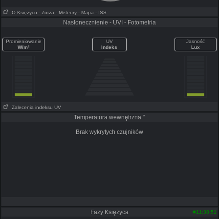
O Księżycu
- Zorza
- Meteory
- Mapa
- ISS
Nasłonecznienie - UVI - Fotometria
Promieniowanie
UV
Jasność
W/m²
Indeks
Lux
Zalecenia indeksu UV
Temperatura wewnętrzna °
Brak wykrytych czujników
Fazy Księżyca
11:38:51