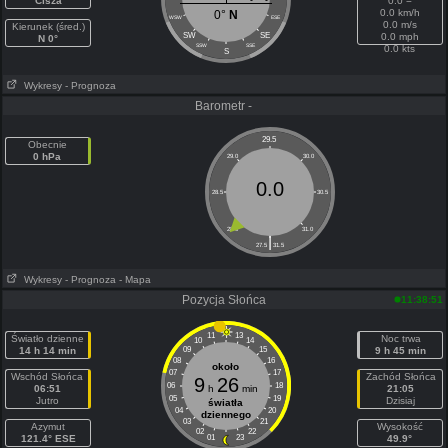
Cisza
0.0 =
0.0 km/h
0°
N
WSW
ESE
0.0 m/s
Kierunek (śred.)
SW
SE
0.0 mph
N 0°
SSW
SSE
0.0 kts
S
Wykresy
- Prognoza
Barometr -
29.5
Obecnie
0 hPa
29.0
30.0
0.0
28.5
30.5
28.0
31.0
|
27.5
31.5
Wykresy
- Prognoza
- Mapa
Pozycja Słońca
11:38:51
11
13
Światło dzienne
Noc trwa
10
14
14 h 14 min
09
15
9 h 45 min
08
16
około
07
17
Wschód Słońca
Zachód Słońca
9
26
06
18
06:51
h
min
21:05
05
19
Jutro
Dzisiaj
światła
04
20
dziennego
03
21
Azymut
Wysokość
02
22
121.4° ESE
01
23
49.9°