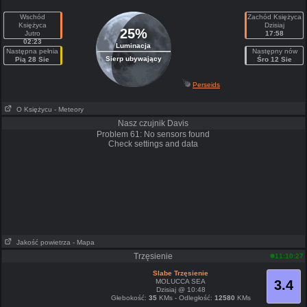
Wschód
Zachód Księżyca
Księżyca
Dzisiaj
25%
Jutro
17:58
02:23
Luminacja
Następna pełnia
Następny nów
Sierp ubywający
Pią 28 Sie
Śro 12 Sie
Perseids
O Księżycu
- Meteory
Nasz czujnik Davis
Problem 61: No sensors found
Check settings and data
Jakość powietrza
- Mapa
Trzęsienie
11:10:27
Slabe Trzęsienie
MOLUCCA SEA
3.4
Dzisiaj @ 10:48
Głebokość:
35
KMs - Odległość:
12580
KMs