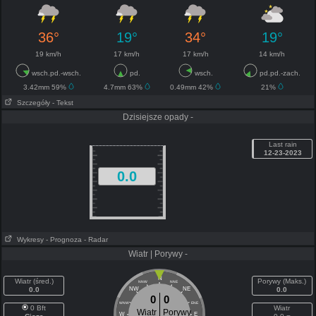
36°
19°
34°
19°
19 km/h
17 km/h
17 km/h
14 km/h
wsch.pd.-wsch.
pd.
wsch.
pd.pd.-zach.
3.42mm 59%
4.7mm 63%
0.49mm 42%
21%
Szczegóły
- Tekst
Dzisiejsze opady -
Last rain
12-23-2023
0.0
Wykresy
- Prognoza
- Radar
Wiatr | Porywy -
N
Wiatr (śred.)
Porywy (Maks.)
NNW
NNE
0.0
NW
NE
0.0
0
0
WNW
ENE
0 Bft
Wiatr
Wiatr
Porywy
W
E