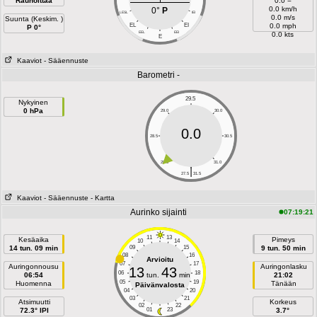
Rauhoittaa
0.0 =
0.0 km/h
0°
P
LESL
IEI
0.0 m/s
Suunta (Keskim. )
EL
EI
0.0 mph
P 0°
EEL
EEI
0.0 kts
E
Kaaviot
- Sääennuste
Barometri -
29.5
Nykyinen
0 hPa
29.0
30.0
0.0
28.5
30.5
28.0
31.0
|
27.5
31.5
Kaaviot
- Sääennuste
- Kartta
Aurinko sijainti
07:19:21
11
13
Kesäaika
Pimeys
10
14
14 tun. 09 min
09
15
9 tun. 50 min
08
16
Arvioitu
07
17
Auringonnousu
Auringonlasku
13
43
06
18
06:54
tun.
min
21:02
05
19
Huomenna
Tänään
Päivänvalosta
04
20
03
21
Atsimuutti
Korkeus
02
22
72.3° IPI
01
23
3.7°