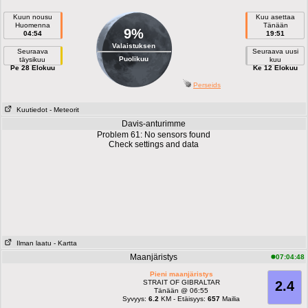
Kuun nousu
Kuu asettaa
Huomenna
Tänään
9%
04:54
19:51
Valaistuksen
Seuraava
Seuraava uusi
Puolikuu
täysikuu
kuu
Pe 28 Elokuu
Ke 12 Elokuu
Perseids
Kuutiedot
- Meteorit
Davis-anturimme
Problem 61: No sensors found
Check settings and data
Ilman laatu
- Kartta
Maanjäristys
07:04:48
Pieni maanjäristys
STRAIT OF GIBRALTAR
2.4
Tänään @ 06:55
Syvyys:
6.2
KM - Etäisyys:
657
Mailia