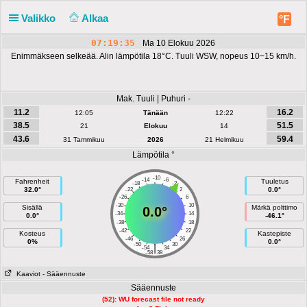
Valikko
Alkaa
°F
07:19:35
Ma 10 Elokuu 2026
Enimmäkseen selkeää. Alin lämpötila 18°C. Tuuli WSW, nopeus 10−15 km/h.
Mak. Tuuli | Puhuri -
11.2
16.2
12:05
Tänään
12:22
38.5
51.5
21
Elokuu
14
43.6
59.4
31 Tammikuu
2026
21 Helmikuu
Lämpötila °
-10
-14
-6
Fahrenheit
Tuuletus
-18
-2
32.0°
0.0°
-22
2
-26
6
-30
10
Sisällä
Märkä polttimo
0.0°
-34
14
0.0°
-46.1°
-38
18
-42
22
Kosteus
Kastepiste
-46
26
0%
0.0°
-50
30
|
-54
34
-58
38
Kaaviot
- Sääennuste
Sääennuste
(52): WU forecast file not ready