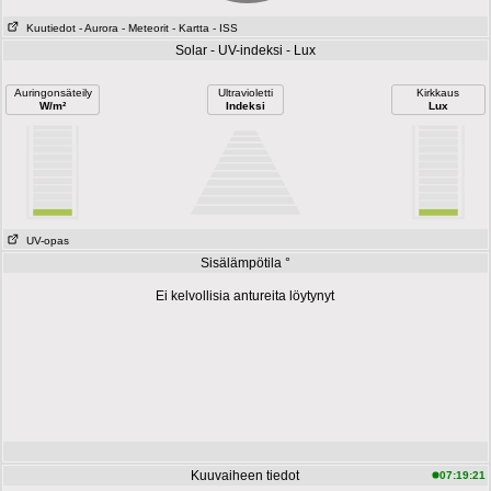
Kuutiedot
- Aurora
- Meteorit
- Kartta
- ISS
Solar - UV-indeksi - Lux
Auringonsäteily
Ultravioletti
Kirkkaus
W/m²
Indeksi
Lux
UV-opas
Sisälämpötila °
Ei kelvollisia antureita löytynyt
Kuuvaiheen tiedot
07:19:21