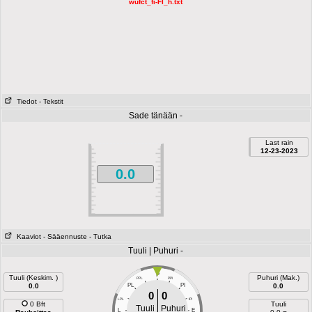
wufct_fi-FI_h.txt
Tiedot
- Tekstit
Sade tänään -
Last rain
12-23-2023
0.0
Kaaviot
- Sääennuste
- Tutka
Tuuli | Puhuri -
P
Tuuli (Keskim. )
Puhuri (Mak.)
PPL
PPI
0.0
PL
PI
0.0
0
0
LPL
IPI
0 Bft
Tuuli
Tuuli
Puhuri
L
E