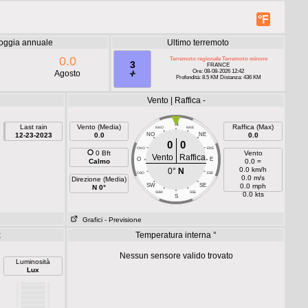
°F
oggia annuale
Ultimo terremoto
0.0
Terremoto regionale Terremoto minore
3
FRANCE
Ore: 08-08-2026 12:42
Agosto
Profondità: 8.5 KM Distanza: 436 KM
Vento | Raffica -
N
Last rain
Vento (Media)
Raffica (Max)
NNO
NNE
12-23-2023
0.0
NO
NE
0.0
0
0
ONO
ENE
0 Bft
Vento
Vento
Raffica
O
E
Calmo
0.0 =
0.0 km/h
0°
N
OSO
ESE
0.0 m/s
Direzione (Media)
SW
SE
0.0 mph
N 0°
SSW
SSE
0.0 kts
S
Grafici
- Previsione
x
Temperatura interna °
Nessun sensore valido trovato
Luminosità
Lux