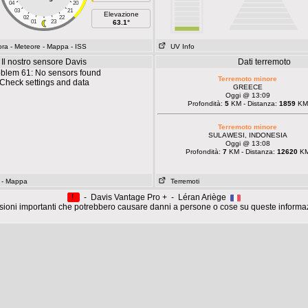
04
20
03
21
Elevazione
02
22
01
23
63.1°
ora
- Meteore
- Mappa
- ISS
UV Info
Il nostro sensore Davis
Dati terremoto
blem 61: No sensors found
Terremoto minore
Check settings and data
GREECE
Oggi @ 13:09
Profondità:
5
KM - Distanza:
1859
KM
Terremoto minore
SULAWESI, INDONESIA
Oggi @ 13:08
Profondità:
7
KM - Distanza:
12620
K
- Mappa
Terremoti
!
- Davis Vantage Pro + - Léran Ariège
ioni importanti che potrebbero causare danni a persone o cose su queste informa