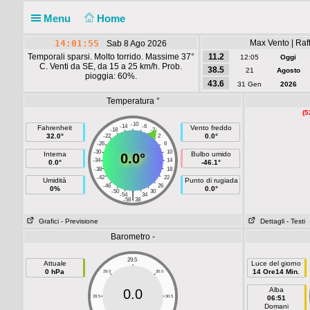
Menu
Home
14:01:55
Max Vento | Raff
Sab 8 Ago 2026
Temporali sparsi. Molto torrido. Massime 37°
11.2
12:05
Oggi
C. Venti da SE, da 15 a 25 km/h. Prob.
38.5
21
Agosto
pioggia: 60%.
43.6
31 Gen
2026
Temperatura °
(5
-10
-14
-6
Fahrenheit
Vento freddo
-18
-2
32.0°
0.0°
-22
2
-26
6
-30
10
Interna
Bulbo umido
0.0°
-34
14
0.0°
-46.1°
-38
18
-42
22
Umidità
Punto di rugiada
-46
26
0%
0.0°
-50
30
|
-54
34
-58
38
Grafici
- Previsione
Dettagli
- Testi
Barometro -
29.5
Attuale
Luce del giorno
0 hPa
14 Ore14 Min.
29.0
30.0
Alba
0.0
28.5
30.5
06:51
Domani