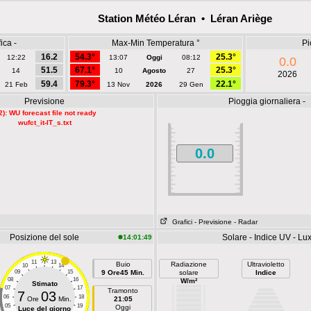
Station Météo Léran • Léran Ariège
ica -
Max-Min Temperatura °
Pi
16.2
54.3°
25.3°
12:22
13:07
Oggi
08:12
0.0
51.5
67.1°
25.3°
14
10
Agosto
27
2026
59.4
79.3°
22.1°
21 Feb
13 Nov
2026
29 Gen
Previsione
Pioggia giornaliera -
2): WU forecast file not ready
wufct_it-IT_s.txt
0.0
Grafici
- Previsione
- Radar
Posizione del sole
Solare - Indice UV - Lu
14:01:49
11
13
Buio
Radiazione
Ultravioletto
10
14
09
15
9 Ore45 Min.
solare
Indice
08
16
W/m²
Stimato
07
17
Tramonto
7
03
06
18
Ore
Min.
21:05
05
19
Oggi
Luce del giorno