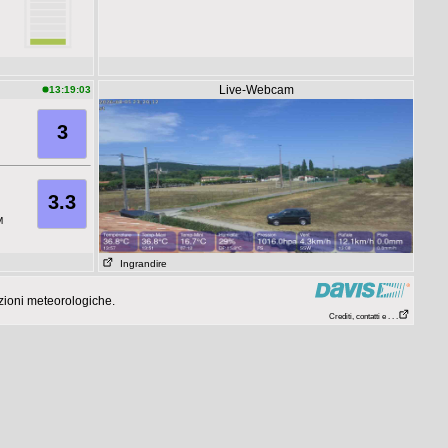
Live-Webcam
13:19:03
3
3.3
M
Ingrandire
zioni meteorologiche.
Crediti, contatti e . . .