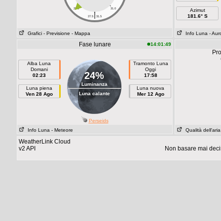
28.0
31.0
Azimut
|
181.6° S
27.5
31.5
Grafici
- Previsione
- Mappa
Info Luna
- Aur
Fase lunare
14:01:49
Pro
Alba Luna
Tramonto Luna
Domani
Oggi
24%
02:23
17:58
Luminanza
Luna piena
Luna nuova
Luna calante
Ven 28 Ago
Mer 12 Ago
Perseids
Info Luna
- Meteore
Qualità dell'aria
WeatherLink Cloud
v2 API
Non basare mai decis