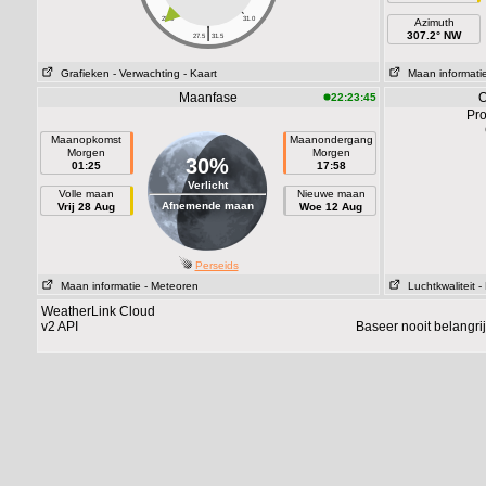
28.0
31.0
Azimuth
|
307.2° NW
27.5
31.5
Grafieken
- Verwachting
- Kaart
Maan informati
Maanfase
O
22:23:45
Pro
Maanopkomst
Maanondergang
Morgen
Morgen
30%
01:25
17:58
Verlicht
Volle maan
Nieuwe maan
Afnemende maan
Vrij 28 Aug
Woe 12 Aug
Perseids
Maan informatie
- Meteoren
Luchtkwaliteit
-
WeatherLink Cloud
v2 API
Baseer nooit belangr