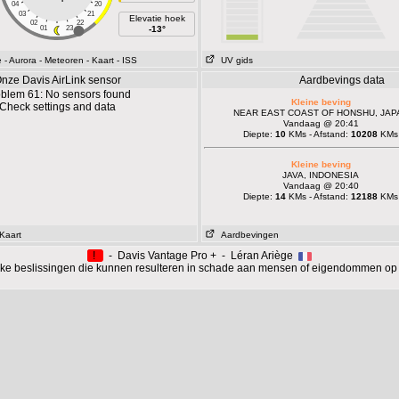
04
20
03
21
Elevatie hoek
02
22
01
23
-13°
e
- Aurora
- Meteoren
- Kaart
- ISS
UV gids
nze Davis AirLink sensor
Aardbevings data
blem 61: No sensors found
Kleine beving
Check settings and data
NEAR EAST COAST OF HONSHU, JAP
Vandaag @ 20:41
Diepte:
10
KMs - Afstand:
10208
KMs
Kleine beving
JAVA, INDONESIA
Vandaag @ 20:40
Diepte:
14
KMs - Afstand:
12188
KMs
 Kaart
Aardbevingen
!
- Davis Vantage Pro + - Léran Ariège
ijke beslissingen die kunnen resulteren in schade aan mensen of eigendommen op 