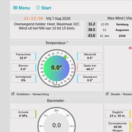
Menu
Start
22:23:50
Max Wind | Vla
Vrij 7 Aug 2026
Overwegend helder. Heet. Maximaal 32C.
11.2
12:05
Vandaag
Wind uit het NW van 10 tot 15 km/u.
38.5
21
Augustus
43.6
31 Jan
2026
Temperatuur °
(5
-10
-14
-6
Fahrenheit
Windchill
-18
-2
32.0°
0.0°
-22
2
-26
6
-30
10
Binnen
Natte bol
0.0°
-34
14
0.0°
-46.1°
-38
18
-42
22
Vochtigheid
Dauwpunt
-46
26
0%
0.0°
-50
30
|
-54
34
-58
38
Grafieken
- Verwachting
Details
- Tekste
Barometer -
29.5
Actuele
Daglicht
0 hPa
14 u. 16 m.
29.0
30.0
Zonsopkomst
0.0
28.5
30.5
06:50
Morgen