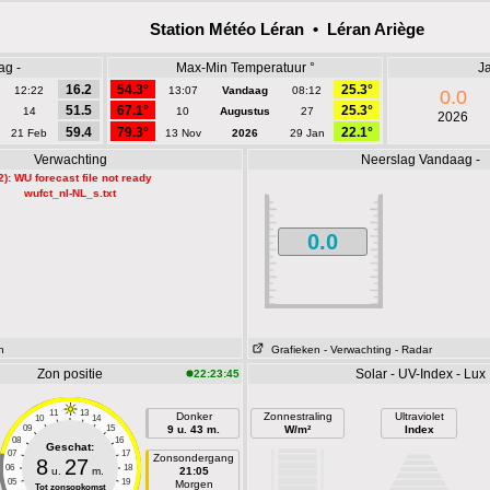
Station Météo Léran • Léran Ariège
ag -
Max-Min Temperatuur °
Ja
16.2
54.3°
25.3°
12:22
13:07
Vandaag
08:12
0.0
51.5
67.1°
25.3°
14
10
Augustus
27
2026
59.4
79.3°
22.1°
21 Feb
13 Nov
2026
29 Jan
Verwachting
Neerslag Vandaag -
2): WU forecast file not ready
wufct_nl-NL_s.txt
0.0
n
Grafieken
- Verwachting
- Radar
Zon positie
Solar - UV-Index - Lux
22:23:45
11
13
Donker
Zonnestraling
Ultraviolet
10
14
09
15
9 u. 43 m.
W/m²
Index
08
16
Geschat:
07
17
Zonsondergang
8
27
06
18
u.
m.
21:05
05
19
Morgen
Tot zonsopkomst