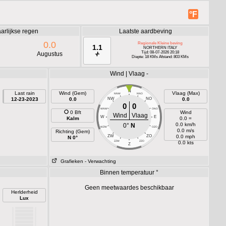
°F
arlijkse regen
Laatste aardbeving
0.0
Regionale Kleine beving
1.1
NORTHERN ITALY
Tijd: 08-07-2026 20:18
Augustus
Diepte: 18 KMs Afstand: 803 KMs
Wind | Vlaag -
N
Last rain
Wind (Gem)
Vlaag (Max)
NNW
NNO
12-23-2023
0.0
NW
NO
0.0
0
0
WNW
ONO
0 Bft
Wind
Wind
Vlaag
W
E
Kalm
0.0 =
0.0 km/h
0°
N
WZW
OZO
0.0 m/s
Richting (Gem)
ZW
ZO
0.0 mph
N 0°
ZZW
ZZO
0.0 kts
Z
Grafieken
- Verwachting
Binnen temperatuur °
Geen meetwaardes beschikbaar
Herlderheid
Lux