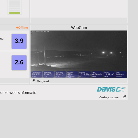
WebCam
Offline
AN
3.9
2.6
Vergroot
onze weersinformatie.
Credits, contact en . . .