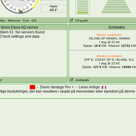
04
20
03
21
Højde
02
22
01
23
-23.1°
dlys
- Meteorer
- Kort
- ISS
UV-guide
Vores Davis AQ sensor
Jordskælv
blem 61: No sensors found
Mindre jordskælv
Check settings and data
ISLAND OF HAWAII, HAWAII
I dag @ 22:44
Dybde:
16.8
KM - Afstand:
12722
KM
Mindre jordskælv
OFF E. COAST OF N. ISLAND, N.Z.
I dag @ 22:43
Dybde:
127.6
KM - Afstand:
19266
K
rt
Jordskælv
!
- Davis Vantage Pro + - Léran Ariège
gtige beslutninger, der kan resultere i skade på mennesker eller ejendom på denne 