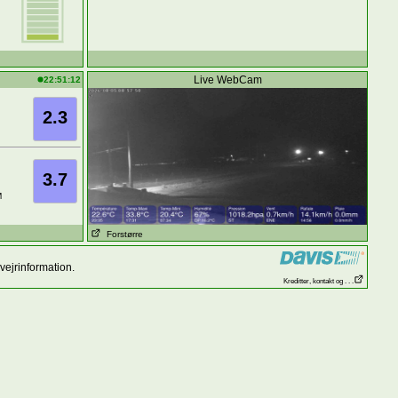
Live WebCam
22:51:12
2.3
3.7
M
Forstørre
vejrinformation.
Kreditter, kontakt og . . .