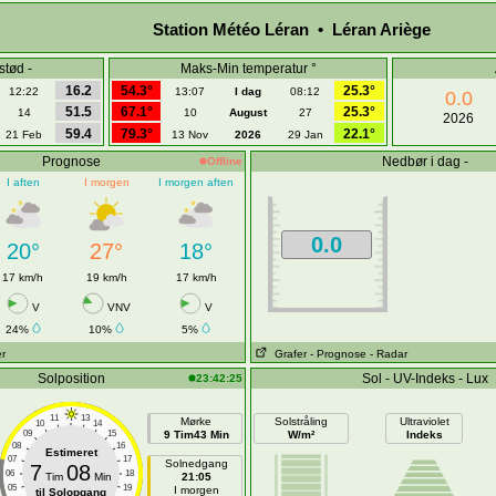
Station Météo Léran • Léran Ariège
stød -
Maks-Min temperatur °
16.2
54.3°
25.3°
12:22
13:07
I dag
08:12
0.0
51.5
67.1°
25.3°
14
10
August
27
2026
59.4
79.3°
22.1°
21 Feb
13 Nov
2026
29 Jan
Prognose
Nedbør i dag -
Offline
I aften
I morgen
I morgen aften
0.0
20°
27°
18°
17 km/h
19 km/h
17 km/h
V
VNV
V
24%
10%
5%
er
Grafer
- Prognose
- Radar
Solposition
Sol - UV-Indeks - Lux
23:42:25
11
13
Mørke
Solstråling
Ultraviolet
10
14
09
15
9 Tim43 Min
W/m²
Indeks
08
16
Estimeret
07
17
Solnedgang
7
08
06
18
Tim
Min
21:05
05
19
I morgen
til Solopgang