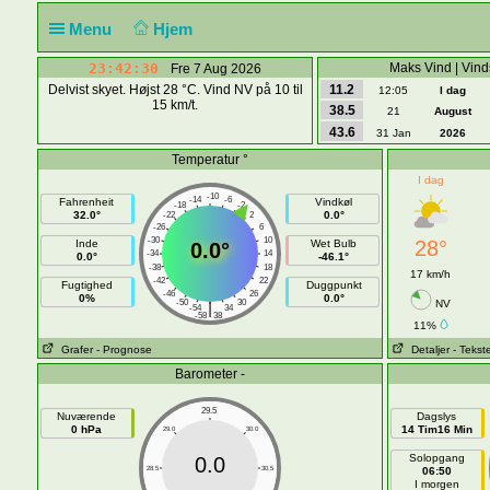
Menu
Hjem
23:42:30
Maks Vind | Vind
Fre 7 Aug 2026
Delvist skyet. Højst 28 °C. Vind NV på 10 til
11.2
12:05
I dag
15 km/t.
38.5
21
August
43.6
31 Jan
2026
Temperatur °
I dag
-10
-14
-6
Fahrenheit
Vindkøl
-18
-2
32.0°
0.0°
-22
2
-26
6
-30
10
28°
Inde
Wet Bulb
0.0°
-34
14
0.0°
-46.1°
-38
18
17 km/h
-42
22
Fugtighed
Duggpunkt
-46
26
0%
0.0°
-50
30
NV
|
-54
34
-58
38
11%
Grafer
- Prognose
Detaljer
- Tekst
Barometer -
29.5
Nuværende
Dagslys
0 hPa
14 Tim16 Min
29.0
30.0
Solopgang
0.0
28.5
30.5
06:50
I morgen