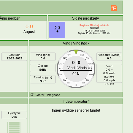
°F
Årlig nedbør
Sidste jordskælv
0.0
Regional Mindre jordskælv
2.3
ALBANIA
Tid: 08-07-2026 22:26
August
Dybde: 15 KM Afstand: 1472 KM
Vind | Vindstød -
N
Last rain
Vind (gns)
Vindstød (Maks)
NNV
NNØ
12-23-2023
0.0
NV
NØ
0.0
0
0
VNV
ØNØ
0 Bft
Vind
Vind
Vindstød
V
E
Stille
0.0 =
0.0 km/h
0°
N
VSV
ØSØ
0.0 m/s
Retning (gns)
SV
SØ
0.0 mph
N 0°
SSV
SSØ
0.0 kts
S
Grafer
- Prognose
Indetemperatur °
Ingen gyldige sensorer fundet
Lysstyrke
Lux