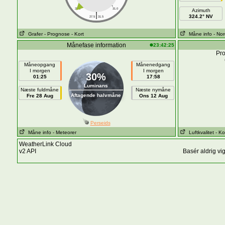
28.0
31.0
Azimuth
|
324.2° NV
27.5
31.5
Grafer
- Prognose
- Kort
Måne info
- Nor
Månefase information
23:42:25
Pro
Måneopgang
Månenedgang
I morgen
I morgen
30%
01:25
17:58
Luminans
Næste fuldmåne
Næste nymåne
Aftagende halvmåne
Fre 28 Aug
Ons 12 Aug
Perseids
Måne info
- Meteorer
Luftkvalitet
- Ko
WeatherLink Cloud
v2 API
Basér aldrig vi