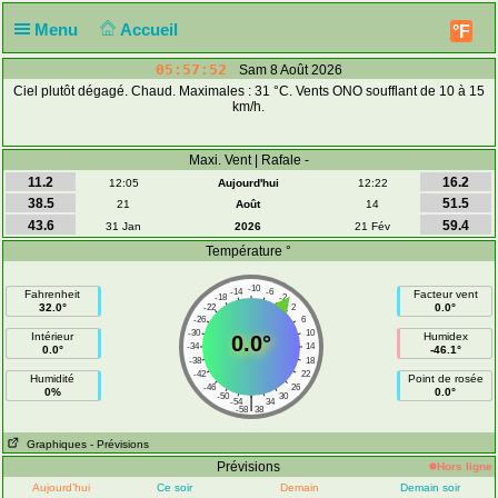
Menu
Accueil
°F
05:57:52
Sam 8 Août 2026
Ciel plutôt dégagé. Chaud. Maximales : 31 °C. Vents ONO soufflant de 10 à 15
km/h.
Maxi. Vent | Rafale -
11.2
16.2
12:05
Aujourd'hui
12:22
38.5
51.5
21
Août
14
43.6
59.4
31 Jan
2026
21 Fév
Température °
-10
-14
-6
Fahrenheit
Facteur vent
-18
-2
32.0°
0.0°
-22
2
-26
6
-30
10
Intérieur
Humidex
0.0°
-34
14
0.0°
-46.1°
-38
18
-42
22
Humidité
Point de rosée
-46
26
0%
0.0°
-50
30
|
-54
34
-58
38
Graphiques
- Prévisions
Prévisions
Hors ligne
Aujourd’hui
Ce soir
Demain
Demain soir