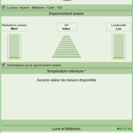
La lune
- Aurore
- Météores
- Carte
- ISS
Rayonnement solaire
Radiations solaire
UV
Luminosité
W/m²
Index
Lux
Informations sur le rayonnement solaire
Température intérieure °
Aucune valeur de mesure disponible
Lune et Météores
05:57:46