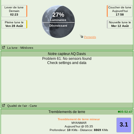
Lever de lune
Coucher de lune
Demain
Aujourd'hui
27%
02:23
17:58
Luminance
Pleine lune le
Nouvelle lune le
Décroissant
Ven 28 Août
Mer 12 Août
Perseids
La lune
- Météores
Notre capteur AQ Davis
Problem 61: No sensors found
Check settings and data
Qualité de l'air
- Carte
Tremblements de terre
05:52:47
Tremblement de terre mineur
MYANMAR
3.1
Aujourd'hui @ 05:35
Profondeur:
10
KMs - Distance:
8869
KMs