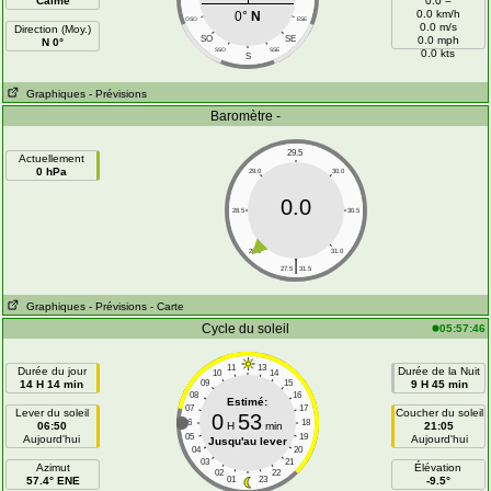
Calme
0.0 =
0.0 km/h
0°
N
OSO
ESE
0.0 m/s
Direction (Moy.)
SO
SE
0.0 mph
N 0°
SSO
SSE
0.0 kts
S
Graphiques
- Prévisions
Baromètre -
29.5
Actuellement
0 hPa
29.0
30.0
0.0
28.5
30.5
28.0
31.0
|
27.5
31.5
Graphiques
- Prévisions
- Carte
Cycle du soleil
05:57:46
11
13
Durée du jour
Durée de la Nuit
10
14
14 H 14 min
09
15
9 H 45 min
08
16
Estimé:
07
17
Lever du soleil
Coucher du soleil
0
53
06
18
06:50
H
min
21:05
05
19
Aujourd'hui
Aujourd'hui
Jusqu'au lever
04
20
03
21
Azimut
Élévation
02
22
57.4° ENE
01
23
-9.5°