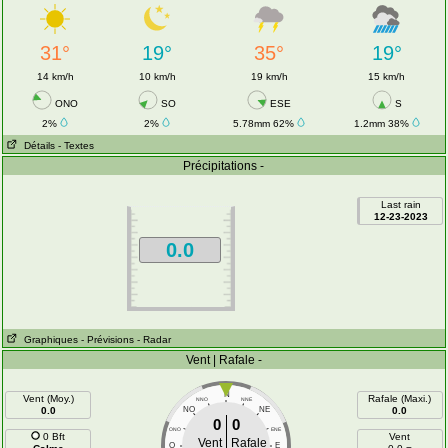
31°
19°
35°
19°
14 km/h
10 km/h
19 km/h
15 km/h
ONO
SO
ESE
S
2%
2%
5.78mm 62%
1.2mm 38%
Détails
- Textes
Précipitations -
Last rain
12-23-2023
0.0
Graphiques
- Prévisions
- Radar
Vent | Rafale -
N
Vent (Moy.)
Rafale (Maxi.)
NNO
NNE
0.0
NO
NE
0.0
0
0
ONO
ENE
0 Bft
Vent
Vent
Rafale
O
E