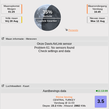
Maanopkomst
Maanondergang
Morgen
Vandaag
35%
01:25
16:45
Verlicht
Volle maan
Nieuwe maan
Laatste kwartier
Vrij 28 Aug
Woe 12 Aug
Perseids
Maan informatie
- Meteoren
Onze Davis AirLink sensor
Problem 61: No sensors found
Check settings and data
Luchtkwaliteit
- Kaart
Aardbevings data
11:13:09
Kleine beving
CENTRAL TURKEY
3.5
Vandaag @ 11:03
Diepte:
23.2
KMs - Afstand:
2882
KMs