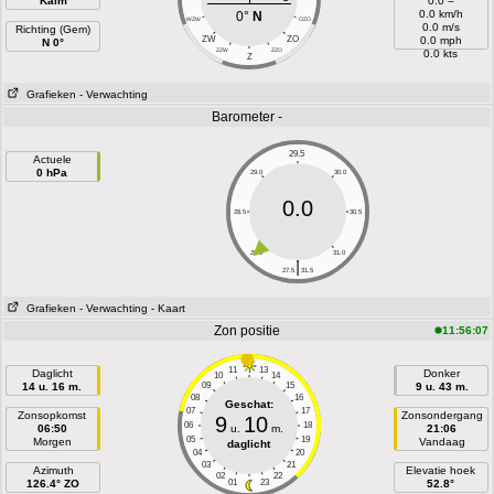
Kalm
0.0 =
0.0 km/h
0°
N
WZW
OZO
0.0 m/s
Richting (Gem)
ZW
ZO
0.0 mph
N 0°
ZZW
ZZO
0.0 kts
Z
Grafieken
- Verwachting
Barometer -
29.5
Actuele
0 hPa
29.0
30.0
0.0
28.5
30.5
28.0
31.0
|
27.5
31.5
Grafieken
- Verwachting
- Kaart
Zon positie
11:56:07
11
13
Daglicht
Donker
10
14
14 u. 16 m.
09
15
9 u. 43 m.
08
16
Geschat:
07
17
Zonsopkomst
Zonsondergang
9
10
06
18
06:50
u.
m.
21:06
05
19
Morgen
Vandaag
daglicht
04
20
03
21
Azimuth
Elevatie hoek
02
22
126.4° ZO
01
23
52.8°