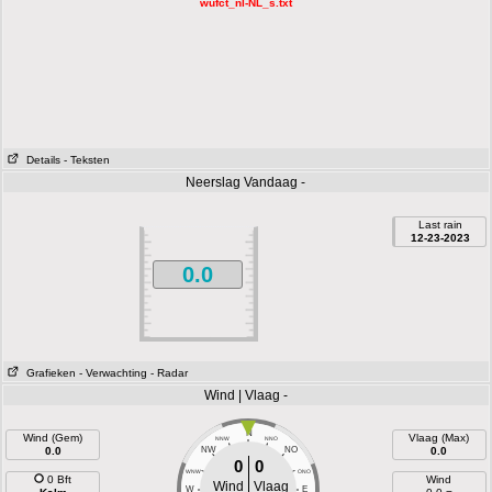
wufct_nl-NL_s.txt
Details
- Teksten
Neerslag Vandaag -
Last rain
12-23-2023
0.0
Grafieken
- Verwachting
- Radar
Wind | Vlaag -
N
Wind (Gem)
Vlaag (Max)
NNW
NNO
0.0
NW
NO
0.0
0
0
WNW
ONO
0 Bft
Wind
Wind
Vlaag
W
E