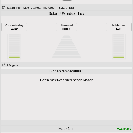
Maan informatie
- Aurora
- Meteoren
- Kaart
- ISS
Solar - UV-Index - Lux
Zonnestraling
Ultraviolet
Herlderheid
W/m²
Index
Lux
UV gids
Binnen temperatuur °
Geen meetwaardes beschikbaar
Maanfase
11:56:07