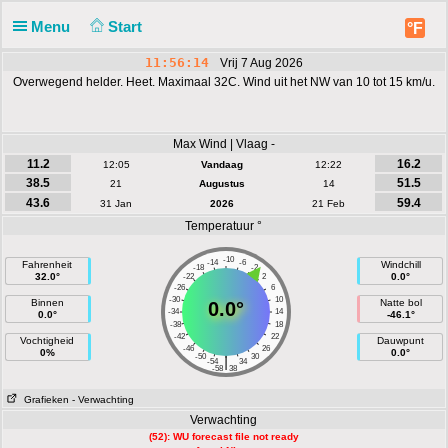
Menu
Start
°F
11:56:14
Vrij 7 Aug 2026
Overwegend helder. Heet. Maximaal 32C. Wind uit het NW van 10 tot 15 km/u.
Max Wind | Vlaag -
11.2
16.2
12:05
Vandaag
12:22
38.5
51.5
21
Augustus
14
43.6
59.4
31 Jan
2026
21 Feb
Temperatuur °
-10
-14
-6
Fahrenheit
Windchill
-18
-2
32.0°
0.0°
-22
2
-26
6
-30
10
Binnen
Natte bol
0.0°
-34
14
0.0°
-46.1°
-38
18
-42
22
Vochtigheid
Dauwpunt
-46
26
0%
0.0°
-50
30
|
-54
34
-58
38
Grafieken
- Verwachting
Verwachting
(52): WU forecast file not ready