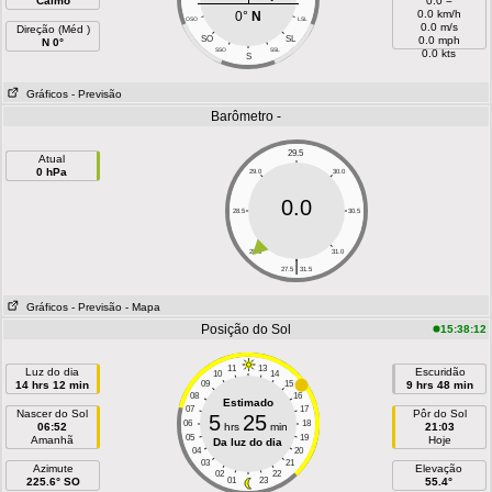
Calmo
0.0 =
0.0 km/h
0°
N
OSO
LSL
0.0 m/s
Direção (Méd )
SO
SL
0.0 mph
N 0°
SSO
SSL
0.0 kts
S
Gráficos
- Previsão
Barômetro -
29.5
Atual
0 hPa
29.0
30.0
0.0
28.5
30.5
28.0
31.0
|
27.5
31.5
Gráficos
- Previsão
- Mapa
Posição do Sol
15:38:12
11
13
Luz do dia
Escuridão
10
14
14 hrs 12 min
09
15
9 hrs 48 min
08
16
Estimado
07
17
Nascer do Sol
Pôr do Sol
5
25
06
18
06:52
hrs
min
21:03
05
19
Amanhã
Hoje
Da luz do dia
04
20
03
21
Azimute
Elevação
02
22
225.6° SO
01
23
55.4°