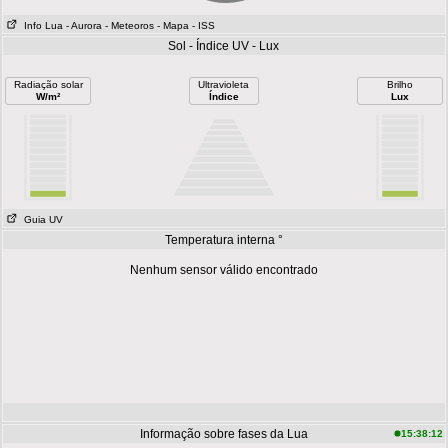
Info Lua
- Aurora
- Meteoros
- Mapa
- ISS
Sol - Índice UV - Lux
Radiação solar
Ultravioleta
Brilho
W/m²
Índice
Lux
Guia UV
Temperatura interna °
Nenhum sensor válido encontrado
Informação sobre fases da Lua
15:38:12