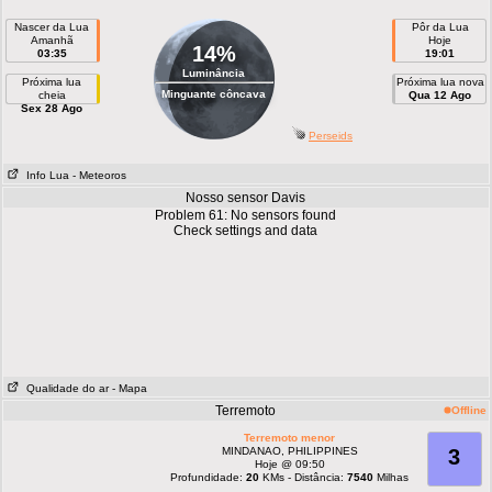
Nascer da Lua
Pôr da Lua
Amanhã
Hoje
14%
03:35
19:01
Luminância
Próxima lua
Próxima lua nova
Minguante côncava
cheia
Qua 12 Ago
Sex 28 Ago
Perseids
Info Lua
- Meteoros
Nosso sensor Davis
Problem 61: No sensors found
Check settings and data
Qualidade do ar
- Mapa
Terremoto
Offline
Terremoto menor
MINDANAO, PHILIPPINES
3
Hoje @ 09:50
Profundidade:
20
KMs - Distância:
7540
Milhas