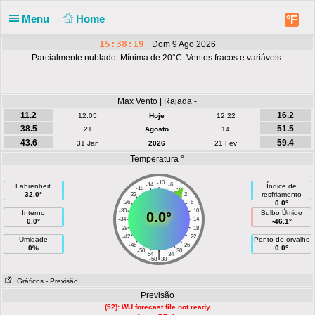
Menu
Home
°F
15:38:19
Dom 9 Ago 2026
Parcialmente nublado. Mínima de 20°C. Ventos fracos e variáveis.
Max Vento | Rajada -
11.2
16.2
12:05
Hoje
12:22
38.5
51.5
21
Agosto
14
43.6
59.4
31 Jan
2026
21 Fev
Temperatura °
-10
-14
-6
Fahrenheit
Índice de
-18
-2
32.0°
resfriamento
-22
2
-26
6
0.0°
-30
10
Interno
Bulbo Úmido
0.0°
-34
14
0.0°
-46.1°
-38
18
-42
22
Umidade
Ponto de orvalho
-46
26
0%
0.0°
-50
30
|
-54
34
-58
38
Gráficos
- Previsão
Previsão
(52): WU forecast file not ready