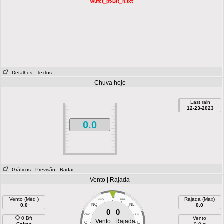
wufct_pt-BR_h.txt
Detalhes
- Textos
Chuva hoje -
Last rain
12-23-2023
0.0
Gráficos
- Previsão
- Radar
Vento | Rajada -
N
Vento (Méd )
Rajada (Max)
NNO
NNL
0.0
NO
NL
0.0
0
0
ONO
LNL
0 Bft
Vento
Vento
Rajada
O
E