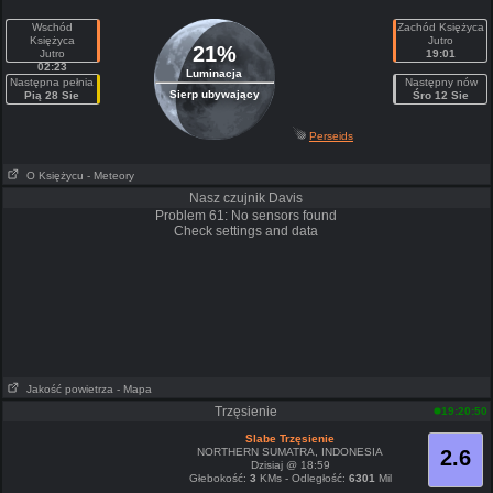
Wschód
Zachód Księżyca
Księżyca
Jutro
21%
Jutro
19:01
02:23
Luminacja
Następna pełnia
Następny nów
Sierp ubywający
Pią 28 Sie
Śro 12 Sie
Perseids
O Księżycu
- Meteory
Nasz czujnik Davis
Problem 61: No sensors found
Check settings and data
Jakość powietrza
- Mapa
Trzęsienie
19:20:50
Slabe Trzęsienie
NORTHERN SUMATRA, INDONESIA
2.6
Dzisiaj @ 18:59
Głebokość:
3
KMs - Odległość:
6301
Mil