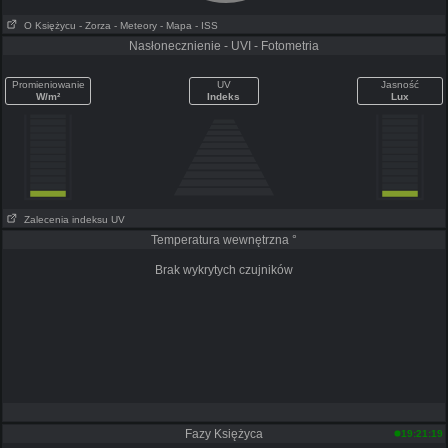
O Księżycu
- Zorza
- Meteory
- Mapa
- ISS
Nasłonecznienie - UVI - Fotometria
Promieniowanie
UV
Jasność
W/m²
Indeks
Lux
Zalecenia indeksu UV
Temperatura wewnętrzna °
Brak wykrytych czujników
Fazy Księżyca
19:21:19