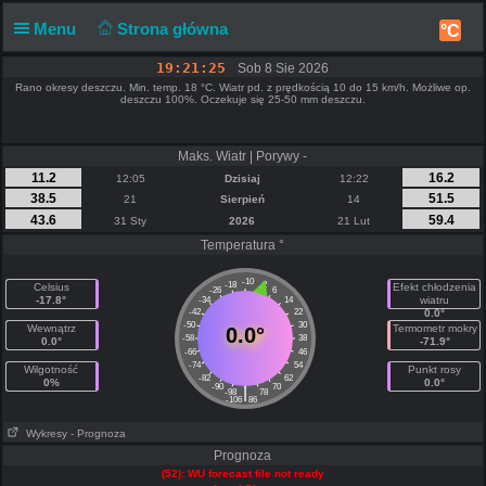
Menu
Strona główna
°C
19:21:26
Sob 8 Sie 2026
Rano okresy deszczu. Min. temp. 18 °C. Wiatr pd. z prędkością 10 do 15 km/h. Możliwe op.
deszczu 100%. Oczekuje się 25-50 mm deszczu.
Maks. Wiatr | Porywy -
11.2
16.2
12:05
Dzisiaj
12:22
38.5
51.5
21
Sierpień
14
43.6
59.4
31 Sty
2026
21 Lut
Temperatura °
-10
-18
-2
Celsius
Efekt chłodzenia
-26
6
-17.8°
wiatru
-34
14
-42
22
0.0°
-50
30
Wewnątrz
Termometr mokry
0.0°
-58
38
0.0°
-71.9°
-66
46
-74
54
Wilgotność
Punkt rosy
-82
62
0%
0.0°
-90
70
|
-98
78
-106
86
Wykresy
- Prognoza
Prognoza
(52): WU forecast file not ready