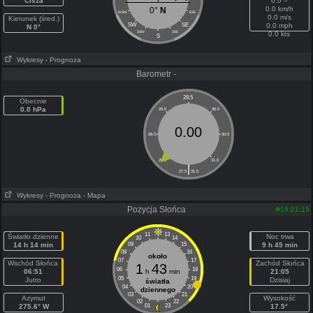
Cisza
0.0 =
0.0 km/h
0°
N
WSW
ESE
0.0 m/s
Kierunek (śred.)
SW
SE
0.0 mph
N 0°
SSW
SSE
0.0 kts
S
Wykresy
- Prognoza
Barometr -
29.5
Obecnie
0.0 hPa
29.0
30.0
0.00
28.5
30.5
28.0
31.0
|
27.5
31.5
Wykresy
- Prognoza
- Mapa
Pozycja Słońca
19:21:19
11
13
Światło dzienne
Noc trwa
10
14
14 h 14 min
09
15
9 h 45 min
08
16
około
07
17
Wschód Słońca
Zachód Słońca
1
43
06
18
06:51
h
min
21:05
05
19
Jutro
Dzisiaj
światła
04
20
dziennego
03
21
Azymut
Wysokość
02
22
275.6° W
01
23
17.5°