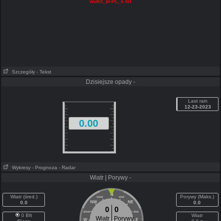
wufct_pl-PL_e.txt
Szczegóły
- Tekst
Dzisiejsze opady -
Last rain
12-23-2023
0.00
Wykresy
- Prognoza
- Radar
Wiatr | Porywy -
N
Wiatr (śred.)
Porywy (Maks.)
NNW
NNE
0.0
NW
NE
0.0
0
0
WNW
ENE
0 Bft
Wiatr
Wiatr
Porywy
W
E