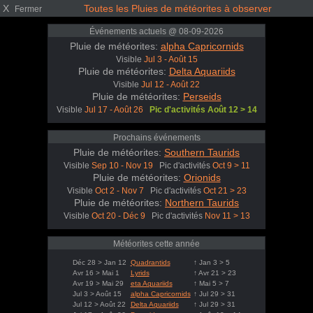
X
Toutes les Pluies de météorites à observer
Fermer
Événements actuels @ 08-09-2026
Pluie de météorites:
alpha Capricornids
Visible
Jul 3 - Août 15
Pluie de météorites:
Delta Aquariids
Visible
Jul 12 - Août 22
Pluie de météorites:
Perseids
Visible
Jul 17 - Août 26
Pic d'activités Août 12 > 14
Prochains événements
Pluie de météorites:
Southern Taurids
Visible
Sep 10 - Nov 19
Pic d'activités
Oct 9 > 11
Pluie de météorites:
Orionids
Visible
Oct 2 - Nov 7
Pic d'activités
Oct 21 > 23
Pluie de météorites:
Northern Taurids
Visible
Oct 20 - Déc 9
Pic d'activités
Nov 11 > 13
Météorites cette année
Déc 28 > Jan 12
Quadrantids
↑ Jan 3 > 5
Avr 16 > Mai 1
Lyrids
↑ Avr 21 > 23
Avr 19 > Mai 29
eta Aquariids
↑ Mai 5 > 7
Jul 3 > Août 15
alpha Capricornids
↑ Jul 29 > 31
Jul 12 > Août 22
Delta Aquariids
↑ Jul 29 > 31