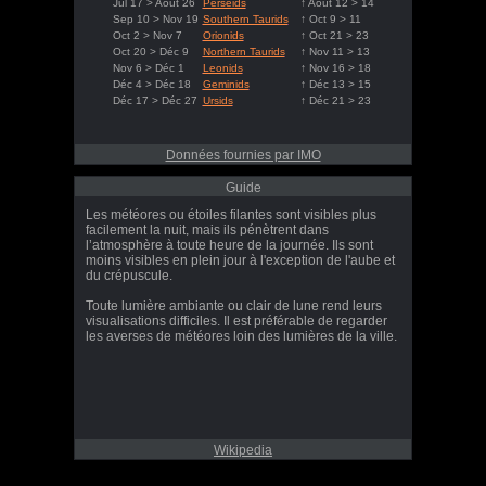
Jul 17 > Août 26
Perseids
↑ Août 12 > 14
Sep 10 > Nov 19
Southern Taurids
↑ Oct 9 > 11
Oct 2 > Nov 7
Orionids
↑ Oct 21 > 23
Oct 20 > Déc 9
Northern Taurids
↑ Nov 11 > 13
Nov 6 > Déc 1
Leonids
↑ Nov 16 > 18
Déc 4 > Déc 18
Geminids
↑ Déc 13 > 15
Déc 17 > Déc 27
Ursids
↑ Déc 21 > 23
Données fournies par IMO
Guide
Les météores ou étoiles filantes sont visibles plus
facilement la nuit, mais ils pénètrent dans
l’atmosphère à toute heure de la journée. Ils sont
moins visibles en plein jour à l'exception de l'aube et
du crépuscule.
Toute lumière ambiante ou clair de lune rend leurs
visualisations difficiles. Il est préférable de regarder
les averses de météores loin des lumières de la ville.
Wikipedia