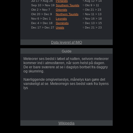
Jul 17 > Aug 26
Perseids
↑ Aug 12 > 14
Sep 10 > Nov 19
Southern Taurids
↑ Okt 9 > 11
Okt 2 > Nov 7
Orionids
↑ Okt 21 > 23
Okt 20 > Dec 9
Northern Taurids
↑ Nov 11 > 13
Nov 6 > Dec 1
Leonids
↑ Nov 16 > 18
Dec 4 > Dec 18
Geminids
↑ Dec 13 > 15
Dec 17 > Dec 27
Ursids
↑ Dec 21 > 23
Data leveret af IMO
Guide
Meteorer ses bedst i løbet af natten, selvom meteorer
kommer ind i atmosfæren, når som helst på dagen.
De er bare sværere at se i dagslys bortset fra daggry
og skumring.
Nærliggende omgivelseslys, månelys kan gøre det
vanskeligt at se. Meteorregn ses bedst væk fra byens
lys
Wikipedia