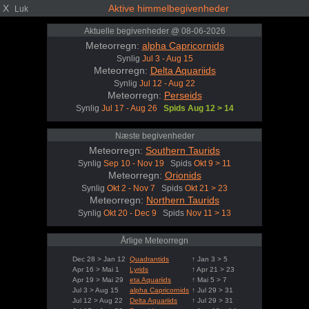
X
Aktive himmelbegivenheder
Luk
Aktuelle begivenheder @ 08-06-2026
Meteorregn:
alpha Capricornids
Synlig
Jul 3 - Aug 15
Meteorregn:
Delta Aquariids
Synlig
Jul 12 - Aug 22
Meteorregn:
Perseids
Synlig
Jul 17 - Aug 26
Spids Aug 12 > 14
Næste begivenheder
Meteorregn:
Southern Taurids
Synlig
Sep 10 - Nov 19
Spids
Okt 9 > 11
Meteorregn:
Orionids
Synlig
Okt 2 - Nov 7
Spids
Okt 21 > 23
Meteorregn:
Northern Taurids
Synlig
Okt 20 - Dec 9
Spids
Nov 11 > 13
Årlige Meteorregn
Dec 28 > Jan 12
Quadrantids
↑ Jan 3 > 5
Apr 16 > Mai 1
Lyrids
↑ Apr 21 > 23
Apr 19 > Mai 29
eta Aquariids
↑ Mai 5 > 7
Jul 3 > Aug 15
alpha Capricornids
↑ Jul 29 > 31
Jul 12 > Aug 22
Delta Aquariids
↑ Jul 29 > 31