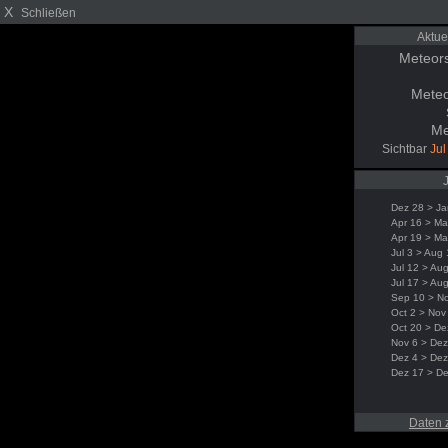
X
Schließen
Aktue
Meteor
Meteo
Me
Sichtbar
Jul
Dez 28 > Ja
Apr 16 > Ma
Apr 19 > Ma
Jul 3 > Aug
Jul 12 > Au
Jul 17 > Au
Sep 10 > N
Oct 2 > Nov
Oct 20 > De
Nov 6 > Dez
Dez 4 > Dez
Dez 17 > D
Daten 