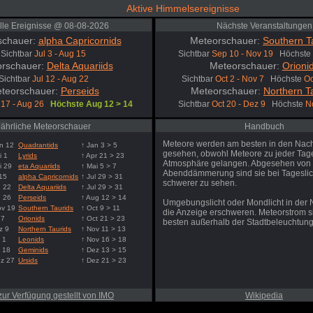
Aktive Himmelsereignisse
lle Ereignisse @ 08-08-2026
Nächste Veranstaltungen
schauer:
alpha Capricornids
Meteorschauer:
Southern T
Sichtbar
Jul 3 - Aug 15
Sichtbar
Sep 10 - Nov 19
Höchste
rschauer:
Delta Aquariids
Meteorschauer:
Orioni
Sichtbar
Jul 12 - Aug 22
Sichtbar
Oct 2 - Nov 7
Höchste
Oc
teorschauer:
Perseids
Meteorschauer:
Northern T
 17 - Aug 26
Höchste Aug 12 > 14
Sichtbar
Oct 20 - Dez 9
Höchste
N
Jährliche Meteorschauer
Handbuch
Meteore werden am besten in den Nac
n 12
Quadrantids
↑ Jan 3 > 5
gesehen, obwohl Meteore zu jeder Tages
i 1
Lyrids
↑ Apr 21 > 23
Atmosphäre gelangen. Abgesehen von
i 29
eta Aquariids
↑ Mai 5 > 7
Abenddämmerung sind sie bei Tageslic
 15
alpha Capricornids
↑ Jul 29 > 31
schwerer zu sehen.
g 22
Delta Aquariids
↑ Jul 29 > 31
g 26
Perseids
↑ Aug 12 > 14
Umgebungslicht oder Mondlicht in der
ov 19
Southern Taurids
↑ Oct 9 > 11
die Anzeige erschweren. Meteorstrom 
 7
Orionids
↑ Oct 21 > 23
besten außerhalb der Stadtbeleuchtung
z 9
Northern Taurids
↑ Nov 11 > 13
 1
Leonids
↑ Nov 16 > 18
 18
Geminids
↑ Dez 13 > 15
ez 27
Ursids
↑ Dez 21 > 23
zur Verfügung gestellt von IMO
Wikipedia