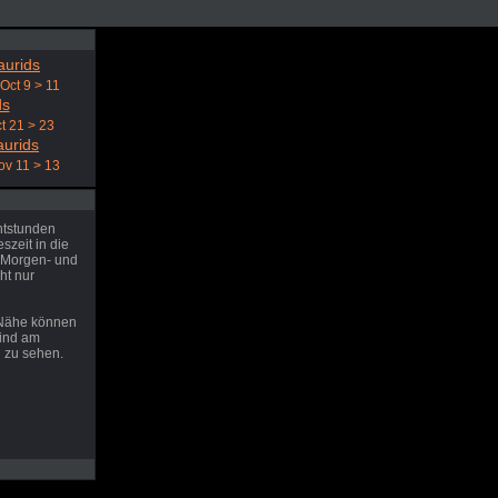
aurids
Oct 9 > 11
ds
t 21 > 23
aurids
ov 11 > 13
htstunden
zeit in die
 Morgen- und
ht nur
 Nähe können
sind am
 zu sehen.