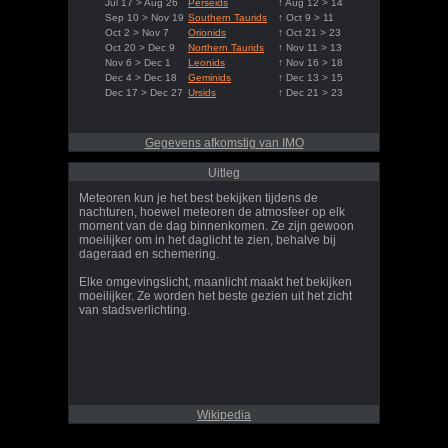
Jul 17 > Aug 26
Perseids
↑ Aug 12 > 14
Sep 10 > Nov 19
Southern Taurids
↑ Oct 9 > 11
Oct 2 > Nov 7
Orionids
↑ Oct 21 > 23
Oct 20 > Dec 9
Northern Taurids
↑ Nov 11 > 13
Nov 6 > Dec 1
Leonids
↑ Nov 16 > 18
Dec 4 > Dec 18
Geminids
↑ Dec 13 > 15
Dec 17 > Dec 27
Ursids
↑ Dec 21 > 23
Gegevens afkomstig van IMO
Uitleg
Meteoren kun je het best bekijken tijdens de
nachturen, hoewel meteoren de atmosfeer op elk
moment van de dag binnenkomen. Ze zijn gewoon
moeilijker om in het daglicht te zien, behalve bij
dageraad en schemering.
Elke omgevingslicht, maanlicht maakt het bekijken
moeilijker. Ze worden het beste gezien uit het zicht
van stadsverlichting.
Wikipedia