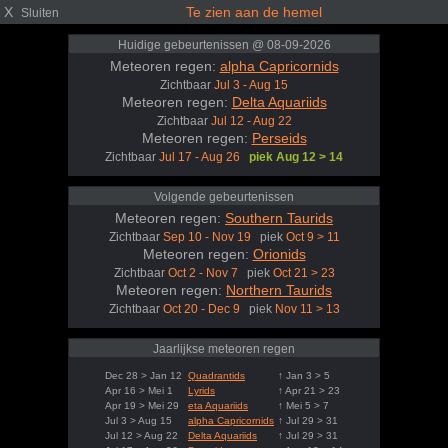
X
Te zien aan de hemel
Sluiten
Huidige gebeurtenissen @ 08-09-2026
Meteoren regen:
alpha Capricornids
Zichtbaar
Jul 3 - Aug 15
Meteoren regen:
Delta Aquariids
Zichtbaar
Jul 12 - Aug 22
Meteoren regen:
Perseids
Zichtbaar
Jul 17 - Aug 26
piek Aug 12 > 14
Volgende gebeurtenissen
Meteoren regen:
Southern Taurids
Zichtbaar
Sep 10 - Nov 19
piek
Oct 9 > 11
Meteoren regen:
Orionids
Zichtbaar
Oct 2 - Nov 7
piek
Oct 21 > 23
Meteoren regen:
Northern Taurids
Zichtbaar
Oct 20 - Dec 9
piek
Nov 11 > 13
Jaarlijkse meteoren regen
Dec 28 > Jan 12
Quadrantids
↑ Jan 3 > 5
Apr 16 > Mei 1
Lyrids
↑ Apr 21 > 23
Apr 19 > Mei 29
eta Aquariids
↑ Mei 5 > 7
Jul 3 > Aug 15
alpha Capricornids
↑ Jul 29 > 31
Jul 12 > Aug 22
Delta Aquariids
↑ Jul 29 > 31