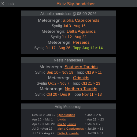
X
Aktiv Sky-hendelser
Lukk
Aktuelle hendelser @ 08-09-2026
Meteorregn:
alpha Capricornids
Synlig
Jul 3 - Aug 15
Meteorregn:
Delta Aquariids
Synlig
Jul 12 - Aug 22
Meteorregn:
Perseids
Synlig
Jul 17 - Aug 26
Topp Aug 12 > 14
Neste hendelsers
Meteorregn:
Southern Taurids
Synlig
Sep 10 - Nov 19
Topp
Okt 9 > 11
Meteorregn:
Orionids
Synlig
Okt 2 - Nov 7
Topp
Okt 21 > 23
Meteorregn:
Northern Taurids
Synlig
Okt 20 - Des 9
Topp
Nov 11 > 13
Årlig Meteorregn
Des 28 > Jan 12
Quadrantids
↑ Jan 3 > 5
Apr 16 > Mai 1
Lyrids
↑ Apr 21 > 23
Apr 19 > Mai 29
eta Aquariids
↑ Mai 5 > 7
Jul 3 > Aug 15
alpha Capricornids
↑ Jul 29 > 31
Jul 12 > Aug 22
Delta Aquariids
↑ Jul 29 > 31