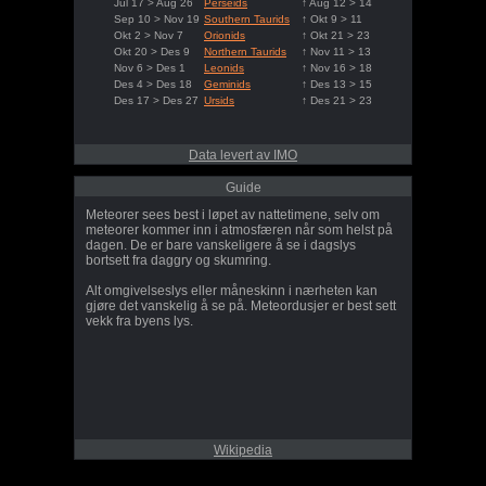
Jul 17 > Aug 26
Perseids
↑ Aug 12 > 14
Sep 10 > Nov 19
Southern Taurids
↑ Okt 9 > 11
Okt 2 > Nov 7
Orionids
↑ Okt 21 > 23
Okt 20 > Des 9
Northern Taurids
↑ Nov 11 > 13
Nov 6 > Des 1
Leonids
↑ Nov 16 > 18
Des 4 > Des 18
Geminids
↑ Des 13 > 15
Des 17 > Des 27
Ursids
↑ Des 21 > 23
Data levert av IMO
Guide
Meteorer sees best i løpet av nattetimene, selv om
meteorer kommer inn i atmosfæren når som helst på
dagen. De er bare vanskeligere å se i dagslys
bortsett fra daggry og skumring.
Alt omgivelseslys eller måneskinn i nærheten kan
gjøre det vanskelig å se på. Meteordusjer er best sett
vekk fra byens lys.
Wikipedia