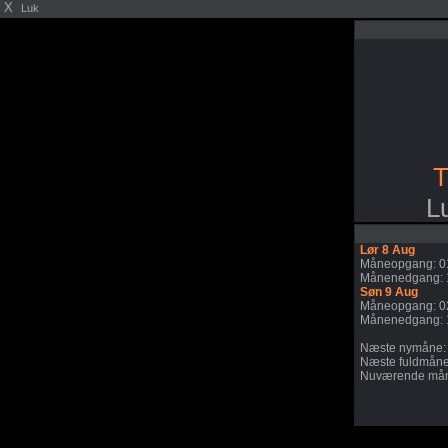
X
Luk
T
L
Lør 8 Aug
Måneopgang: 0
Månenedgang: 
Søn 9 Aug
Måneopgang: 0
Månenedgang: 
Næste nymåne:
Næste fuldmåne
Nuværende mån