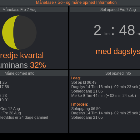
Månefase / Sol- og måne op/ned Information
Månefase Fre 7 Aug
Sol op/ned Fre 7 Aug
2
: 48
Tim
m
med dagsly
redje kvartal
uminans
32%
Måne op/ned info
Sol op/ned info
I dag
:
1:25
Sol op kl 06:49
17:58
Dagslys 14 Tim 16 min (- 02 min 23 sek 
Solnedgang 21:06
2:23
Mørke 9 Tim 44 min (+ 02 min 24 sek )
19:01
I morgen
:
 Ons 12 Aug
Solopgang 06:50
: Fre 28 Aug
Dagslys 14 Tim 14 min (- 02 min 25 sek 
ecyklus er 24 dage gammel
Solnedgang 21:05