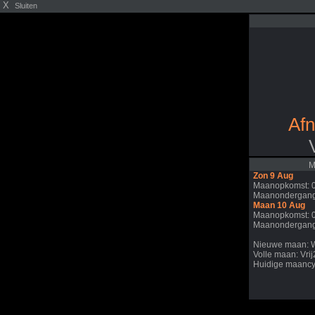
X
Sluiten
Af
M
Zon 9 Aug
Maanopkomst: 
Maanondergang
Maan 10 Aug
Maanopkomst: 
Maanondergang
Nieuwe maan: 
Volle maan: Vri
Huidige maancy