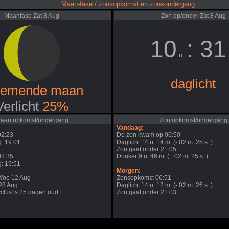
Maan-fase / zonsopkomst en zonsondergang
Maanfase Zat 8 Aug
Zon op/onder Zat 8 Aug
10
: 31
u.
daglicht
nemende maan
Verlicht
25%
aan opkomst/ondergang
Zon opkomst/ondergang
Vandaag
:
02:23
De zon kwam op 06:50
: 19:01
Daglicht 14 u. 14 m. (- 02 m. 25 s. )
Zon gaat onder 21:05
03:35
Donker 9 u. 46 m. (+ 02 m. 25 s. )
: 19:51
Morgen
:
Woe 12 Aug
Zonsopkomst 06:51
j28 Aug
Daglicht 14 u. 12 m. (- 02 m. 26 s. )
clus is 25 dagen oud
Zon gaat onder 21:03