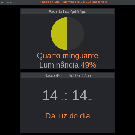
X
Fases da Lua / Informações Sol-Lua nascer-pôr
Fechar
Fase da Lua Qui 6 Ago
Quarto minguante
Luminância
49%
Nascer/Pôr do Sol Qui 6 Ago
14
: 14
hrs
min
Da luz do dia