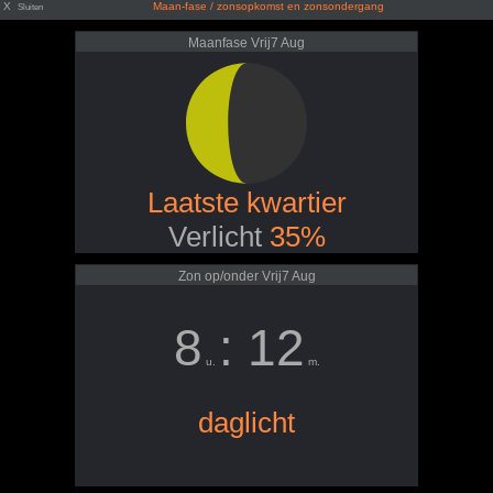
X
Maan-fase / zonsopkomst en zonsondergang
Sluiten
Maanfase Vrij7 Aug
Laatste kwartier
Verlicht
35%
Zon op/onder Vrij7 Aug
8
: 12
u.
m.
daglicht