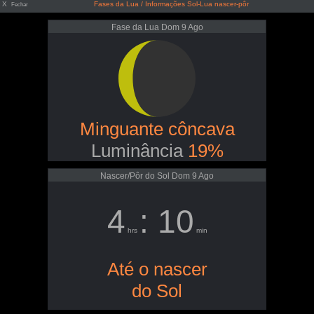
X
Fases da Lua / Informações Sol-Lua nascer-pôr
Fechar
Fase da Lua Dom 9 Ago
Minguante côncava
Luminância
19%
Nascer/Pôr do Sol Dom 9 Ago
4
: 10
hrs
min
Até o nascer
do Sol