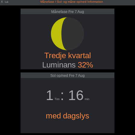
X
Månefase / Sol- og måne op/ned Information
Luk
Månefase Fre 7 Aug
Tredje kvartal
Luminans
32%
Sol op/ned Fre 7 Aug
1
: 16
Tim
min
med dagslys