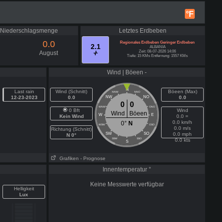
°F
e Niederschlagsmenge
Letztes Erdbeben
0.0
Regionales Erdbeben Geringer Erdbeben
2.1
ALBANIA
Zeit: 08-07-2026 14:06
August
Tiefe: 15 KMs Entfernung: 1557 KMs
Wind | Böeen -
N
Last rain
Wind (Schnitt)
Böeen (Max)
NNW
NNO
12-23-2023
0.0
NW
NO
0.0
0
0
WNW
ONO
0 Bft
Wind
Wind
Böeen
W
E
Kein Wind
0.0 =
0.0 km/h
0°
N
WSW
OSO
0.0 m/s
Richtung (Schnitt)
SW
SO
0.0 mph
N 0°
SSW
SSO
0.0 kts
S
Grafiken
- Prognose
Innentemperatur °
Keine Messwerte verfügbar
Helligkeit
Lux