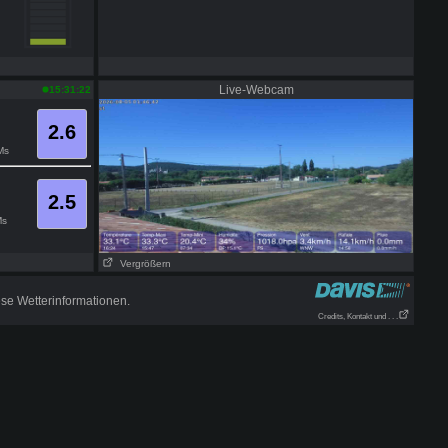
Live-Webcam
15:31:22
2.6
Ms
2.5
s
Vergrößern
se Wetterinformationen.
Credits, Kontakt und . . .