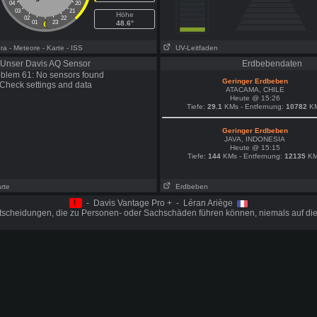
04
20
03
21
Höhe
02
22
01
23
48.6°
ora
- Meteore
- Karte
- ISS
UV-Leitfaden
Unser Davis AQ Sensor
Erdbebendaten
blem 61: No sensors found
Geringer Erdbeben
Check settings and data
ATACAMA, CHILE
Heute @ 15:26
Tiefe:
29.1
KMs - Entfernung:
10782
K
Geringer Erdbeben
JAVA, INDONESIA
Heute @ 15:15
Tiefe:
144
KMs - Entfernung:
12135
KM
arte
Erdbeben
!
- Davis Vantage Pro + - Léran Ariège
ntscheidungen, die zu Personen- oder Sachschäden führen können, niemals auf die