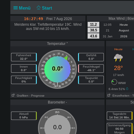
Menü
Start
16:27:49
Max Wind | Böe
Frei 7 Aug 2026
Meistens klar. Tiefsttemperatur 19C. Wind
11.2
12:05
Heute
aus SW mit 10 bis 15 km/h.
38.5
21
August
43.6
31 Jan
2026
Temperatur °
Heute
-10
-14
-6
Fahrenheit
Gefühlt
-18
-2
32.0°
0.0°
-22
2
-26
6
-30
10
28°
Innen
Feuchtkugel
0.0°
-34
14
0.0°
-46.1°
-38
18
17 km/h
-42
22
Feuchtigkeit
Taupunkt
-46
26
0%
0.0°
-50
30
WNW
|
-54
34
-58
38
6.4mm 51%
Grafiken
- Prognose
Einzelheiten
- 
Barometer -
S
29.5
Aktuell
Tageslicht
0 hPa
14 Std.16 Min.
29.0
30.0
Sonnenaufgang
0.0
28.5
30.5
06:50
Morgen