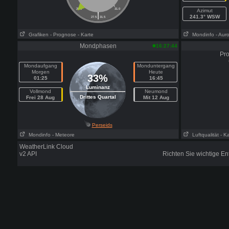
28.0
31.0
Azimut
|
241.3° WSW
27.5
31.5
Grafiken
- Prognose
- Karte
Mondinfo
- Aur
Mondphasen
16:27:44
Pro
Mondaufgang
Monduntergang
Morgen
Heute
33%
01:25
16:45
Luminanz
Vollmond
Neumond
Drittes Quartal
Frei 28 Aug
Mit 12 Aug
Perseids
Mondinfo
- Meteore
Luftqualität
- K
WeatherLink Cloud
v2 API
Richten Sie wichtige E