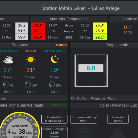
Station Météo Léran • Léran Ariège
en -
Max. Min. Temperatur °
Jährlich
16.2
54.3°
25.3°
12:22
13:07
Heute
08:12
0.0
51.5
67.1°
25.3°
14
10
August
27
2026
59.4
79.3°
22.1°
21 Feb
13 Nov
2026
29 Jan
Prognose
Regen heute -
Offline
Heute Abend
Morgen
Morgen Abend
0.0
17°
31°
19°
16 km/h
14 km/h
11 km/h
W
NW
SW
5%
6%
2%
Texte
Grafiken
- Prognose
- Radar
onne, Mond und Weltraum
Solar - UV-Index - Lux
16:27:44
11
13
Dunkelheit
Sonnenstrahlung
Ultraviolett
10
14
09
15
9 Std.43 Min.
W/m²
Index
08
16
Geschätzt:
07
17
Sonnenuntergang
4
38
06
18
Std.
Min.
21:06
05
19
Heute
Tageslicht