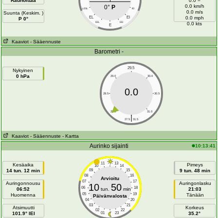
Rauhoittaa
0.0 =
0.0 km/h
0°
P
LESL
IEI
0.0 m/s
Suunta (Keskim. )
EL
EI
0.0 mph
P 0°
EEL
EEI
0.0 kts
E
Kaaviot
- Sääennuste
Barometri -
29.5
Nykyinen
0 hPa
29.0
30.0
0.0
28.5
30.5
28.0
31.0
|
27.5
31.5
Kaaviot
- Sääennuste
- Kartta
Aurinko sijainti
10:13:41
11
13
Kesäaika
Pimeys
10
14
14 tun. 12 min
09
15
9 tun. 48 min
08
16
Arvioitu
07
17
Auringonnousu
Auringonlasku
10
50
06
18
06:52
tun.
min
21:03
05
19
Huomenna
Tänään
Päivänvalosta
04
20
03
21
Atsimuutti
Korkeus
02
22
101.9° IEI
01
23
35.2°