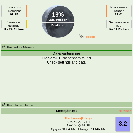
Kuun nousu
Kuu asettaa
Huomenna
Tänään
16%
03:35
19:01
Valaistuksen
Seuraava
Seuraava uusi
Puolikuu
täysikuu
kuu
Pe 28 Elokuu
Ke 12 Elokuu
Perseids
Kuutiedot
- Meteorit
Davis-anturimme
Problem 61: No sensors found
Check settings and data
Ilman laatu
- Kartta
Maanjäristys
Poissa
Pieni maanjäristys
TARAPACA, CHILE
3.2
Tänään @ 08:38
Syvyys:
112.4
KM - Etäisyys:
10145
KM