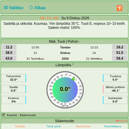
Valikko
Alkaa
°F
10:13:47
Su 9 Elokuu 2026
Sadetta ja ukkosta. Kuumaa. Ylin lämpötila 35°C. Tuuli E, nopeus 10−15 km/h.
Sateen mahd: 100%.
Mak. Tuuli | Puhuri -
11.2
16.2
12:05
Tänään
12:22
38.5
51.5
21
Elokuu
14
43.6
59.4
31 Tammikuu
2026
21 Helmikuu
Lämpötila °
-10
-14
-6
Fahrenheit
Tuuletus
-18
-2
32.0°
0.0°
-22
2
-26
6
-30
10
Sisällä
Märkä polttimo
0.0°
-34
14
0.0°
-46.1°
-38
18
-42
22
Kosteus
Kastepiste
-46
26
0%
0.0°
-50
30
|
-54
34
-58
38
Kaaviot
- Sääennuste
Sääennuste
Poissa
Tänään
Tänä yönä
Huomenna
Huomisiltana