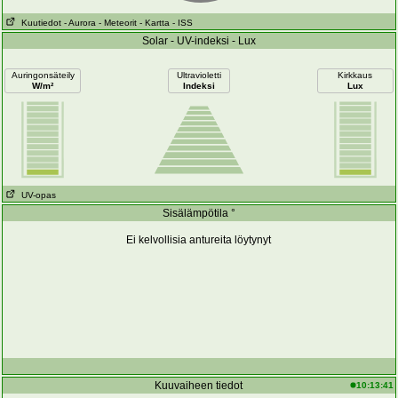
Kuutiedot
- Aurora
- Meteorit
- Kartta
- ISS
Solar - UV-indeksi - Lux
Auringonsäteily
Ultravioletti
Kirkkaus
W/m²
Indeksi
Lux
UV-opas
Sisälämpötila °
Ei kelvollisia antureita löytynyt
Kuuvaiheen tiedot
10:13:41