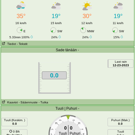
35°
19°
30°
19°
16 km/h
15 km/h
12 km/h
11 km/h
E
SW
NNW
SW
5.33mm 100%
24%
24%
15%
Tiedot
- Tekstit
Sade tänään -
Last rain
12-23-2023
0.0
Kaaviot
- Sääennuste
- Tutka
Tuuli | Puhuri -
P
Tuuli (Keskim. )
Puhuri (Mak.)
PPL
PPI
0.0
PL
PI
0.0
0
0
LPL
IPI
0 Bft
Tuuli
Tuuli
Puhuri
L
E